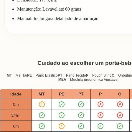
Manutenção: Lavável até 60 graus
Manual: Inclui guia detalhado de amarração
Cuidado ao escolher um porta-beb
MT
= Mei Tai
PE
= Pano Elástico
PT
= Pano Tecido
P
= Pouch Sling
O
= Onbuhi
MEA
= Mochila Ergonómica Ajustável
Idade
MT
PE
PT
P
O
0m
!
✓
✓
✗
✗
3/4m
✓
✓
✓
✗
✗
6m
✓
!
✓
✓
✓