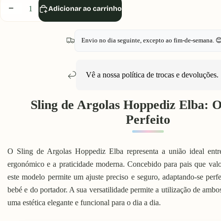
Diminuir
Aumentar
Adicionar ao carrinho
quantidade
quantidade
Envio no dia seguinte, excepto ao fim-de-semana. 
Vê a nossa política de
trocas e devoluções
.
Sling de Argolas Hoppediz Elba: 
Perfeito
O Sling de Argolas Hoppediz Elba representa a união ideal entre
ergonómico e a praticidade moderna. Concebido para pais que val
este modelo permite um ajuste preciso e seguro, adaptando-se perf
bebé e do portador. A sua versatilidade permite a utilização de ambo
uma estética elegante e funcional para o dia a dia.