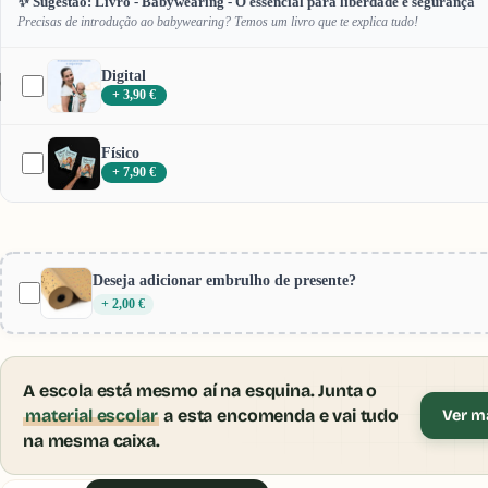
✨ Sugestão: Livro - Babywearing - O essencial para liberdade e segurança
Precisas de introdução ao babywearing? Temos um livro que te explica tudo!
Digital
/
3
+ 3,90 €
Físico
+ 7,90 €
Deseja adicionar embrulho de presente?
+ 2,00 €
A escola está mesmo aí na esquina. Junta o
material escolar
a esta encomenda e vai tudo
Ver ma
na mesma caixa.