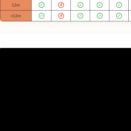
12m
✓
✗
✓
✓
✓
>12m
✓
✗
✓
✓
✓