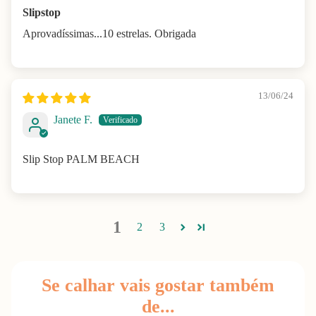
Slipstop
Aprovadíssimas...10 estrelas. Obrigada
13/06/24
Janete F.
Slip Stop PALM BEACH
1
2
3
Se calhar vais gostar também
de...