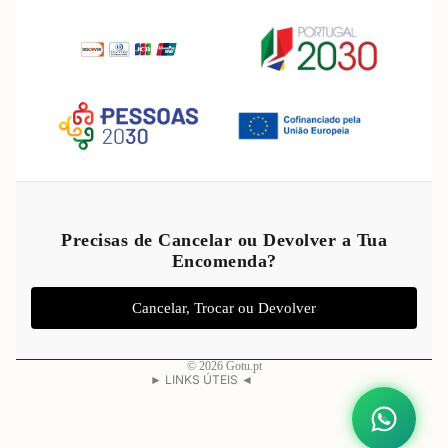
Política de reembolso
Política de privacidade
Precisas de Cancelar ou Devolver a Tua
Encomenda?
Termos do serviço
Política de envio
Cancelar, Trocar ou Devolver
Aviso legal
Informações de contacto
© 2026
Gotu.pt
► LINKS ÚTEIS ◄