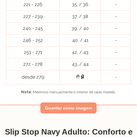
221 - 226
35, / 36
-
227 - 239
37, / 38
-
240 - 245
39, / 40
-
246 - 252
40, / 41
-
253 - 271
42, / 43
-
272 - 278
43, / 44
-
🤚🩰
desde 279
-
Nota:
Medimos manualmente o interior de cada modelo.
Guardar como imagem
Slip Stop Navy Adulto: Conforto e