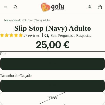
Início
›
Calçado
›
Slip Stop (Navy) Adulto
Slip Stop (Navy) Adulto
37 reviews
Sem Perguntas e Respostas
25,00 €
Cor
Navy
Tamanho do Calçado
35/36
37/38