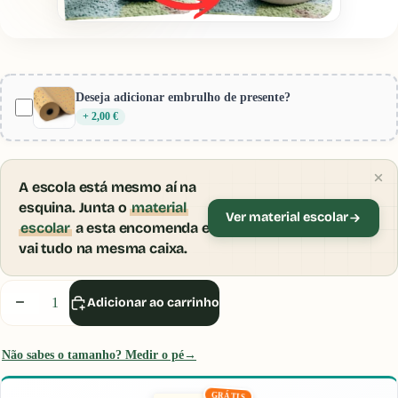
Provador Virtual Gotu
Encolher
Pré-visualização:
Slip Stop (Navy) Adulto
Deseja adicionar embrulho de presente?
+ 2,00 €
A escola está mesmo aí na
esquina. Junta o
material
Ver material escolar
escolar
a esta encomenda e
vai tudo na mesma caixa.
Inicia sessão ou cria uma conta para usares o
Provador Virtual.
Diminuir
Aumentar
Adicionar ao carrinho
Iniciar Sessão
quantidade
quantidade
Não sabes o tamanho? Medir o pé
→
GRÁTIS