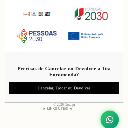
Política de reembolso
Política de privacidade
Precisas de Cancelar ou Devolver a Tua
Encomenda?
Termos do serviço
Política de envio
Cancelar, Trocar ou Devolver
Aviso legal
Informações de contacto
© 2026
Gotu.pt
► LINKS ÚTEIS ◄