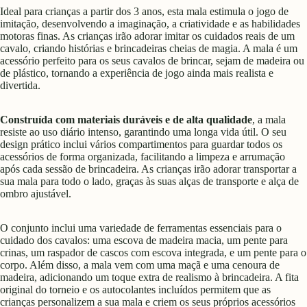
Ideal para crianças a partir dos 3 anos, esta mala estimula o jogo de
imitação, desenvolvendo a imaginação, a criatividade e as habilidades
motoras finas. As crianças irão adorar imitar os cuidados reais de um
cavalo, criando histórias e brincadeiras cheias de magia. A mala é um
acessório perfeito para os seus cavalos de brincar, sejam de madeira ou
de plástico, tornando a experiência de jogo ainda mais realista e
divertida.
Construída com materiais duráveis e de alta qualidade
, a mala
resiste ao uso diário intenso, garantindo uma longa vida útil. O seu
design prático inclui vários compartimentos para guardar todos os
acessórios de forma organizada, facilitando a limpeza e arrumação
após cada sessão de brincadeira. As crianças irão adorar transportar a
sua mala para todo o lado, graças às suas alças de transporte e alça de
ombro ajustável.
O conjunto inclui uma variedade de ferramentas essenciais para o
cuidado dos cavalos: uma escova de madeira macia, um pente para
crinas, um raspador de cascos com escova integrada, e um pente para o
corpo. Além disso, a mala vem com uma maçã e uma cenoura de
madeira, adicionando um toque extra de realismo à brincadeira. A fita
original do torneio e os autocolantes incluídos permitem que as
crianças personalizem a sua mala e criem os seus próprios acessórios