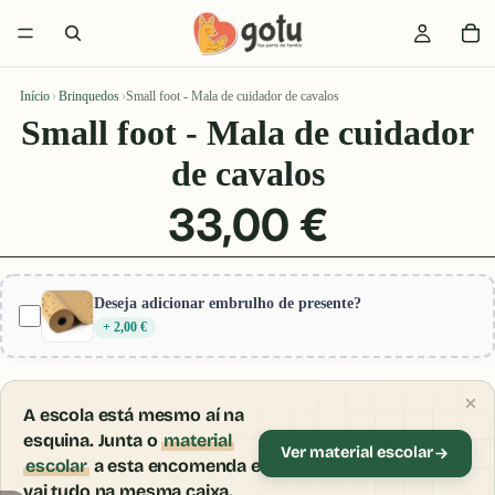
Início
›
Brinquedos
›
Small foot - Mala de cuidador de cavalos
Small foot - Mala de cuidador
de cavalos
33,00 €
Deseja adicionar embrulho de presente?
+ 2,00 €
A escola está mesmo aí na
esquina. Junta o
material
Ver material escolar
escolar
a esta encomenda e
vai tudo na mesma caixa.