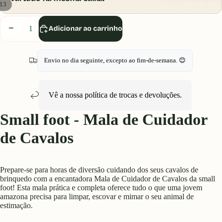
13
Diminuir
Aumentar
Adicionar ao carrinho
quantidade
quantidade
Envio no dia seguinte, excepto ao fim-de-semana. 😊
Vê a nossa política de
trocas e devoluções
.
Small foot - Mala de Cuidador
de Cavalos
Prepare-se para horas de diversão cuidando dos seus cavalos de
brinquedo com a encantadora Mala de Cuidador de Cavalos da small
foot! Esta mala prática e completa oferece tudo o que uma jovem
amazona precisa para limpar, escovar e mimar o seu animal de
estimação.