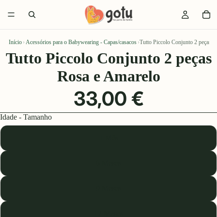
Início
›
Acessórios para o Babywearing - Capas/casacos
›
Tutto Piccolo Conjunto 2 peças 
Tutto Piccolo Conjunto 2 peças
Rosa e Amarelo
33,00 €
Idade - Tamanho
1 Mês
6 Meses
9 Meses
12 Meses