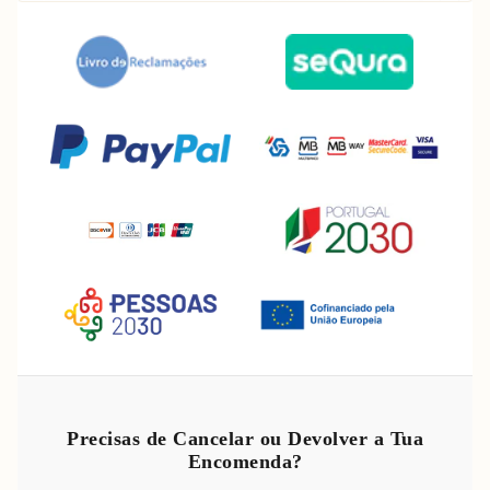
Política de reembolso
Política de privacidade
Precisas de Cancelar ou Devolver a Tua
Encomenda?
Termos do serviço