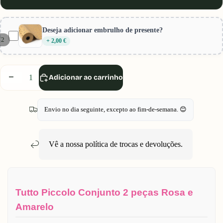
Deseja adicionar embrulho de presente?
/
2
+ 2,00 €
Diminuir
Aumentar
Adicionar ao carrinho
quantidade
quantidade
Envio no dia seguinte, excepto ao fim-de-semana. 😊
Vê a nossa política de
trocas e devoluções
.
Tutto Piccolo Conjunto 2 peças Rosa e
Amarelo