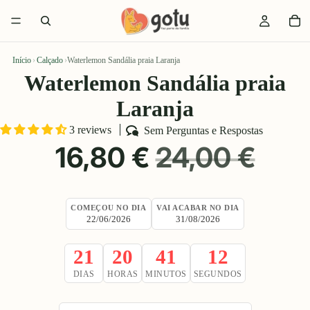
Início
›
Calçado
›
Waterlemon Sandália praia Laranja
Waterlemon Sandália praia
Laranja
3 reviews
Sem Perguntas e Respostas
PREÇO
PREÇO
16,80 €
24,00 €
PROMOCIONAL
NORMAL
COMEÇOU NO DIA
VAI ACABAR NO DIA
22/06/2026
31/08/2026
21
20
41
12
DIAS
HORAS
MINUTOS
SEGUNDOS