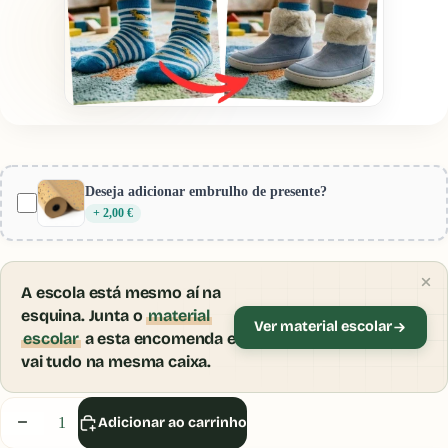
Provador Virtual Gotu
Encolher
Pré-visualização:
Waterlemon Sandália praia Laranja
Deseja adicionar embrulho de presente?
+ 2,00 €
A escola está mesmo aí na
esquina. Junta o
material
Ver material escolar
escolar
a esta encomenda e
vai tudo na mesma caixa.
Inicia sessão ou cria uma conta para usares o
Provador Virtual.
Diminuir
Aumentar
Adicionar ao carrinho
Iniciar Sessão
quantidade
quantidade