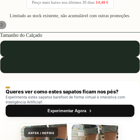
Preço mais baixo nos últimos 30 dias:
14,40 €
Limitado ao stock existente, não acumulável com outras promoções.
/
2
Tamanho do Calçado
26
27
Queres ver como estes sapatos ficam nos pés?
Experimenta estes sapatos barefoot de forma virtual e interativa com
Inteligência Artificial!
Experimentar Agora
ANTES / DEPOIS