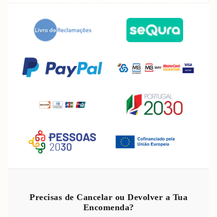
Política de reembolso
Política de privacidade
Precisas de Cancelar ou Devolver a Tua
Encomenda?
Termos do serviço