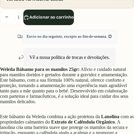
Diminuir
Aumentar
Adicionar ao carrinho
quantidade
quantidade
Envio no dia seguinte, excepto ao fim-de-semana. 😊
Vê a nossa política de
trocas e devoluções
.
Weleda Bálsamo para os mamilos 25gr:
Alívio e cuidado natural
para mamilos doridos e gretados durante a gravidez e amamentação.
Este bálsamo, com a sua fórmula 100% natural, oferece conforto e
proteção, tornando a amamentação uma experiência mais agradável
tanto para a mãe quanto para o bebé. Desenvolvido em colaboração
com parteiras e farmacêuticos, é a solução ideal para cuidar dos seus
mamilos delicados.
Este bálsamo da Weleda combina a ação protetora da
Lanolina
com as
propriedades calmantes do
Extrato de Calêndula Orgânico
. A
lanolina cria uma barreira suave que protege os mamilos da secura e
irritação, enquanto a calêndula ajuda a acalmar e a promover a