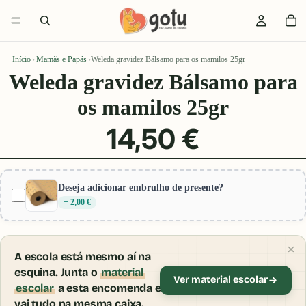
Início
›
Mamãs e Papás
›
Weleda gravidez Bálsamo para os mamilos 25gr
Weleda gravidez Bálsamo para
os mamilos 25gr
14,50 €
Deseja adicionar embrulho de presente?
+ 2,00 €
A escola está mesmo aí na
esquina. Junta o
material
Ver material escolar
escolar
a esta encomenda e
vai tudo na mesma caixa.