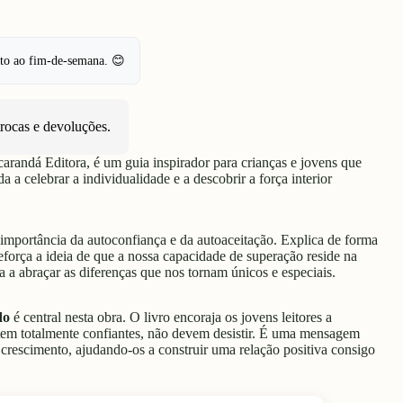
pto ao fim-de-semana. 😊
trocas e devoluções
.
acarandá Editora, é um guia inspirador para crianças e jovens que
 a celebrar a individualidade e a descobrir a força interior
a importância da autoconfiança e da autoaceitação. Explica de forma
reforça a ideia de que a nossa capacidade de superação reside na
na a abraçar as diferenças que nos tornam únicos e especiais.
do
é central nesta obra. O livro encoraja os jovens leitores a
tem totalmente confiantes, não devem desistir. É uma mensagem
escimento, ajudando-os a construir uma relação positiva consigo