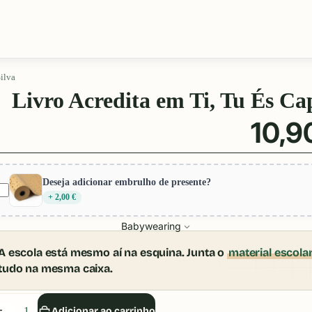
ilva
Livro Acredita em Ti, Tu És Ca
10,9
Deseja adicionar embrulho de presente?
+ 2,00 €
Babywearing
A escola está mesmo aí na esquina. Junta o
material escola
tudo na mesma caixa.
iminuir
Aumentar
Adicionar ao carrinho