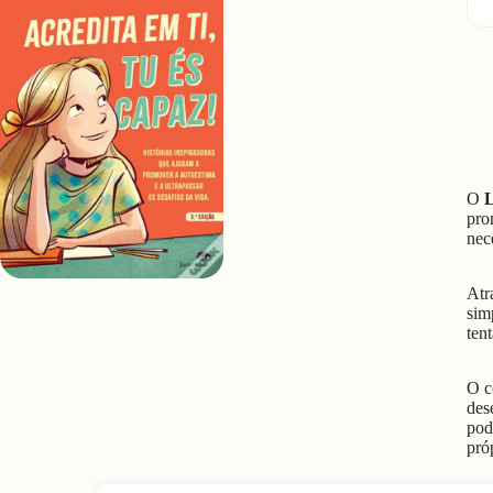
q
O
L
pro
nec
Atr
sim
ten
O c
des
pod
pró