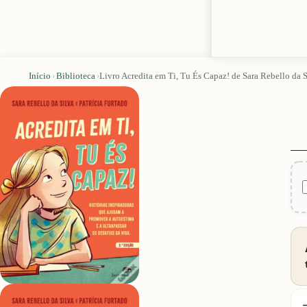
Início
›
Biblioteca
›
Livro Acredita em Ti, Tu És Capaz! de Sara Rebello da S
D