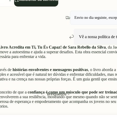
uantidade
quantidade
Envio no dia seguinte, exce
Vê a nossa política de
ivro Acredita em Ti, Tu És Capaz! de Sara Rebello da Silva
, da J
move a autoestima e ajuda a superar desafios. Esta obra essencial convida
essária para enfrentar a vida.
avés de
histórias envolventes e mensagens positivas
, o livro aborda 
ples e acessível que é natural ter dúvidas e enfrentar dificuldades, mas 
tativa e na crença nas nossas próprias forças. É um guia gentil que ensi
onceito de que a
confiança é como um músculo que pode ser treina
Brinquedos
envolverem a sua resiliência, mostrando que mesmo quando não se sen
erosa de esperança e empoderamento que acompanha os jovens no seu cr
prios.