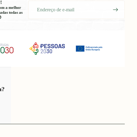
!
E-
 com a melhor
mail
adas todas as

a?