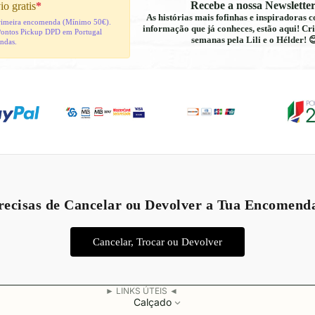
Recebe a nossa Newsletter
io gratis
*
As histórias mais fofinhas e inspiradoras
 primeira encomenda (Mínimo 50€).
informação que já conheces, estão aqui! Cri
Pontos Pickup DPD em Portugal
semanas pela Lili e o Hélder! 
indas.
Política de reembolso
Política de privacidade
recisas de Cancelar ou Devolver a Tua Encomend
Termos do serviço
Política de envio
Cancelar, Trocar ou Devolver
Aviso legal
Informações de contacto
► LINKS ÚTEIS ◄
Calçado