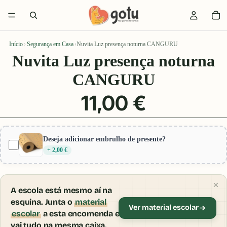
Início
›
Segurança em Casa
›
Nuvita Luz presença noturna CANGURU
Nuvita Luz presença noturna
CANGURU
11,00 €
Deseja adicionar embrulho de presente?
+ 2,00 €
A escola está mesmo aí na
esquina. Junta o
material
Ver material escolar
escolar
a esta encomenda e
vai tudo na mesma caixa.