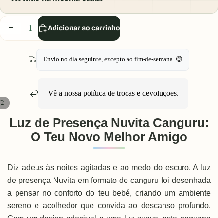
Diminuir
Aumentar
Adicionar ao carrinho
quantidade
quantidade
Envio no dia seguinte, excepto ao fim-de-semana. 😊
Vê a nossa política de
trocas e devoluções
.
/
2
Luz de Presença Nuvita Canguru:
O Teu Novo Melhor Amigo
Diz adeus às noites agitadas e ao medo do escuro. A luz
de presença Nuvita em formato de canguru foi desenhada
a pensar no conforto do teu bebé, criando um ambiente
sereno e acolhedor que convida ao descanso profundo.