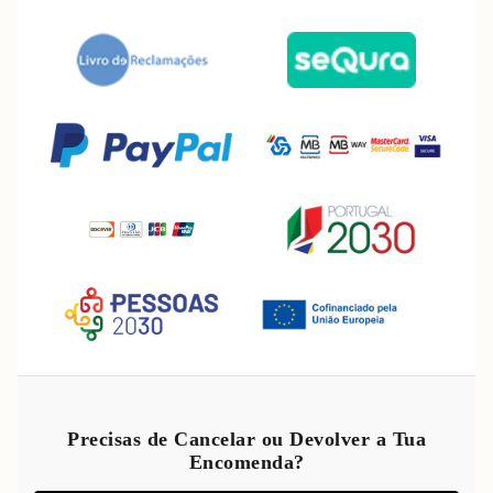
Política de reembolso
Política de privacidade
Precisas de Cancelar ou Devolver a Tua
Encomenda?
Termos do serviço
Política de envio