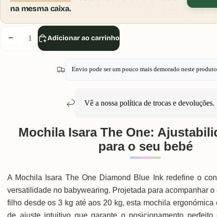
na mesma caixa.
Diminuir
Aumentar
Adicionar ao carrinho
quantidade
quantidade
Envio pode ser um pouco mais demorado neste produto
Vê a nossa política de
trocas e devoluções
.
Mochila Isara The One: Ajustabili
para o seu bebé
A Mochila Isara The One Diamond Blue Ink redefine o conc
versatilidade no babywearing. Projetada para acompanhar o
filho desde os 3 kg até aos 20 kg, esta mochila ergonómica
de ajuste intuitivo que garante o posicionamento perfeit