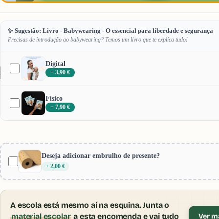
✨ Sugestão: Livro - Babywearing - O essencial para liberdade e segurança
Precisas de introdução ao babywearing? Temos um livro que te explica tudo!
Digital
+ 3,90 €
12
Físico
+ 7,90 €
Deseja adicionar embrulho de presente?
+ 2,00 €
A escola está mesmo aí na esquina. Junta o
material escolar
a esta encomenda e vai tudo
Ver ma