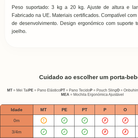
Peso suportado: 3 kg a 20 kg. Ajuste de altura e lar
Fabricado na UE. Materiais certificados. Compatível com
de desenvolvimento. Design ergonómico com suporte to
joelho.
Cuidado ao escolher um porta-beb
MT
= Mei Tai
PE
= Pano Elástico
PT
= Pano Tecido
P
= Pouch Sling
O
= Onbuhi
MEA
= Mochila Ergonómica Ajustável
Idade
MT
PE
PT
P
O
0m
!
✓
✓
✗
✗
3/4m
✓
✓
✓
✗
✗