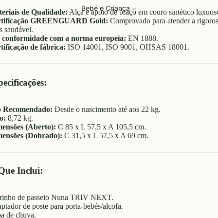
Bebé e Criança
eriais de Qualidade:
Alça e apoio de braço em couro sintético luxuos
rtificação GREENGUARD Gold:
Comprovado para atender a rigoroso
s saudável.
conformidade com a norma europeia:
EN 1888.
tificação de fábrica:
ISO 14001, ISO 9001, OHSAS 18001.
ecificações:
o Recomendado:
Desde o nascimento até aos 22 kg.
o:
8,72 kg.
ensões (Aberto):
C 85 x L 57,5 x A 105,5 cm.
ensões (Dobrado):
C 31,5 x L 57,5 x A 69 cm.
Que Inclui:
rinho de passeio Nuna TRIV NEXT.
ptador de poste para porta-bebés/alcofa.
a de chuva.