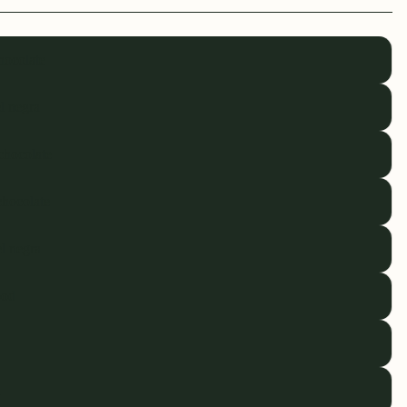
chocolate
 | piel negra
 chocolate
chocolate
el negra
ood
n