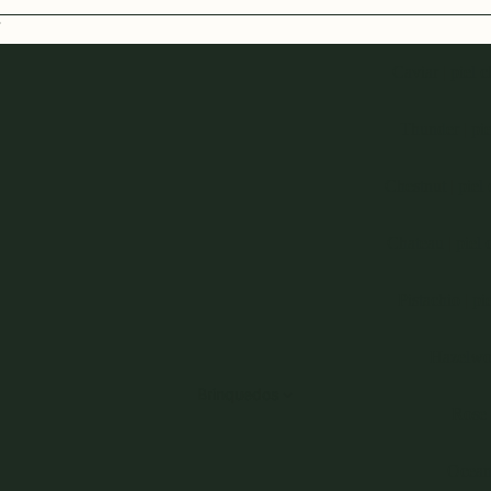
Caviar | piel 
Thunder
Chestnut | piel
Chateau | piel 
Pistachio | pi
Hazelw
Brinquedos
Rose
Ocea