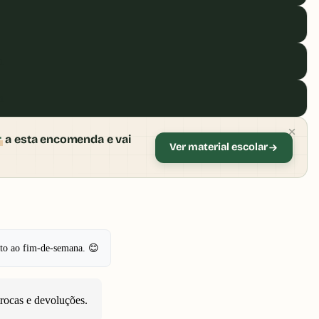
i
n
r
a esta encomenda e vai
Ver material escolar
pto ao fim-de-semana. 😊
trocas e devoluções
.