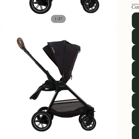
Cor
/
1
47