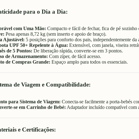
aticidade para o Dia a Dia:
brável com Uma Mão:
Compacto e fácil de fechar, fica de pé sozinh
e:
Pesa apenas 8,72 kg (sem inserto e apoio de braço).
a Ajustável:
5 posições para conforto dos pais, independentemente da a
ota UPF 50+ Repelente à Água:
Extensível, com janela, viseira retrá
ês de 5 Pontos:
De liberação rápida, converte-se em 3 pontos.
so de Armazenamento:
Com zíper, de fácil acesso.
to de Compras Grande:
Espaço amplo para todos os essenciais.
stema de Viagem e Compatibilidade:
nto para Sistema de Viagem:
Conecta-se facilmente a porta-bebés co
verte-se em Carrinho de Bebé:
Adaptador incluído compatível com a
eriais e Certificações: