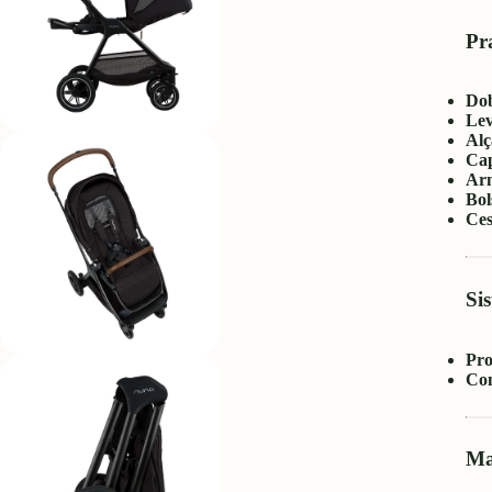
Pr
Do
Lev
Alç
Cap
Arn
Bol
Ces
Si
Pro
Con
Mat