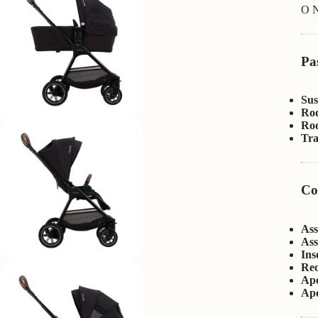
O N
Pa
Sus
Rod
Rod
Tra
Co
Ass
Ass
Ins
Rec
Apo
Apo