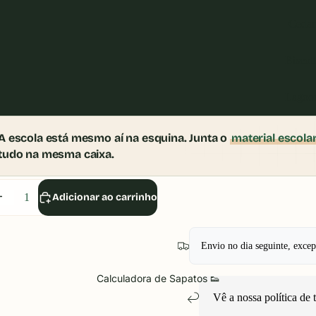
Cedar
Biscott
Lagoo
A escola está mesmo aí na esquina. Junta o
material escola
tudo na mesma caixa.
iminuir
Aumentar
Adicionar ao carrinho
uantidade
quantidade
Envio no dia seguinte, exce
Calculadora de Sapatos 👟
Vê a nossa política de