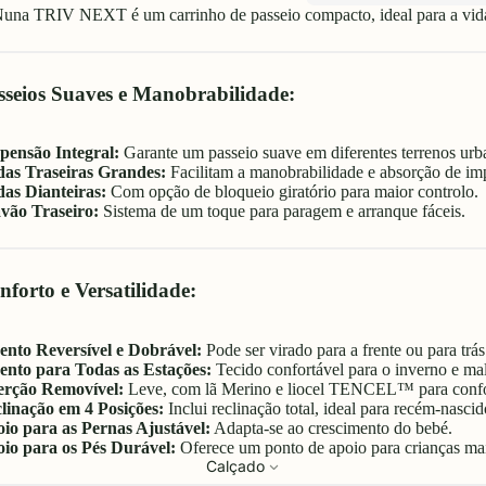
una TRIV NEXT é um carrinho de passeio compacto, ideal para a vida 
sseios Suaves e Manobrabilidade:
pensão Integral:
Garante um passeio suave em diferentes terrenos urb
as Traseiras Grandes:
Facilitam a manobrabilidade e absorção de im
as Dianteiras:
Com opção de bloqueio giratório para maior controlo.
vão Traseiro:
Sistema de um toque para paragem e arranque fáceis.
nforto e Versatilidade:
ento Reversível e Dobrável:
Pode ser virado para a frente ou para trá
ento para Todas as Estações:
Tecido confortável para o inverno e mal
erção Removível:
Leve, com lã Merino e liocel TENCEL™ para confor
linação em 4 Posições:
Inclui reclinação total, ideal para recém-nascid
io para as Pernas Ajustável:
Adapta-se ao crescimento do bebé.
io para os Pés Durável:
Oferece um ponto de apoio para crianças mai
Calçado