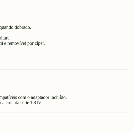
o quando dobrado.
ltura.
til e removível por zíper.
mpatíveis com o adaptador incluído.
 alcofa da série TRIV.