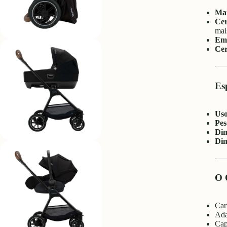
Mat
Ce
mai
Em 
Cer
Esp
Us
Pes
Dim
Dim
O 
Car
Ada
Cap