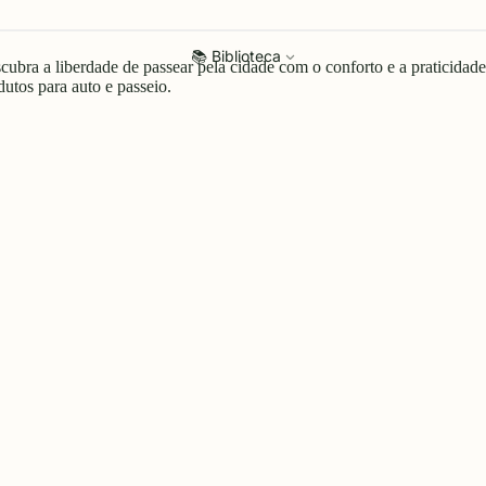
📚 Biblioteca
cubra a liberdade de passear pela cidade com o conforto e a pratici
dutos para auto e passeio
.