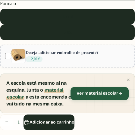
Formato
15 ml
5 ml
Deseja adicionar embrulho de presente?
+ 2,00 €
A escola está mesmo aí na
esquina. Junta o
material
Ver material escolar
escolar
a esta encomenda e
vai tudo na mesma caixa.
Diminuir
Aumentar
Adicionar ao carrinho
quantidade
quantidade