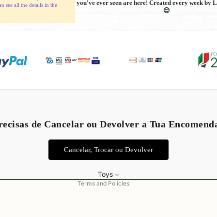
you've ever seen are here! Created every week by L
see all the details in the
😊
Refund policy
Privacy policy
recisas de Cancelar ou Devolver a Tua Encomend
Terms of service
Shipping policy
Cancelar, Trocar ou Devolver
Legal notice
Contact information
Toys
Terms and Policies