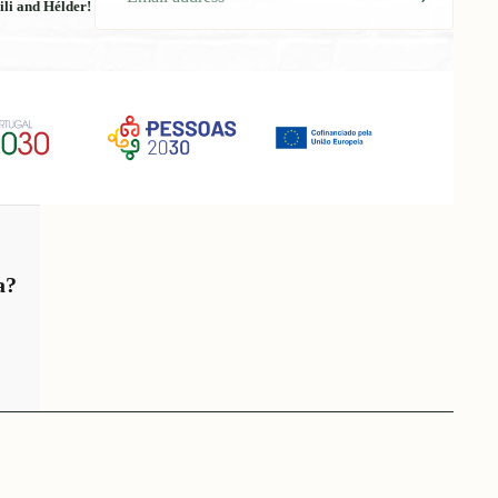
ili and Hélder!
a?