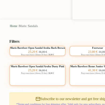
Home
›
Muris: Sandals
Filters
Choose
Muris
Footwear
Muris Barefoot Open Sandal Aruba Bark Brown
Footwear
-30%
Sale
Regular
-30%
Sale
Reg
25,20 €
23,80 €
Barefoot
36,00 €
34,00
price
price
price
pric
Preço mais baixo (últimos 30 dias):
36,00 €
Preço mais baixo (últimos 30 d
Open
Sandal
Choose
Aruba
Muris
Muris
Muris Barefoot Open Sandal Aruba Dusty Pink
Muris Barefoot Rome Junior 
Bark
-30%
Sale
Regular
-30%
Sale
Reg
25,20 €
41,30 €
Barefoot
Barefoot
36,00 €
59,00
Brown
price
price
price
pric
Preço mais baixo (últimos 30 dias):
36,00 €
Preço mais baixo (últimos 30 d
Open
Rome
Sandal
Junior
Aruba
Sandal
Dusty
Tan
Pink
Brown
Subscribe to our newsletter and get free shi
*Terms and conditions for free shipping offer: Valid only for new subscribers, on