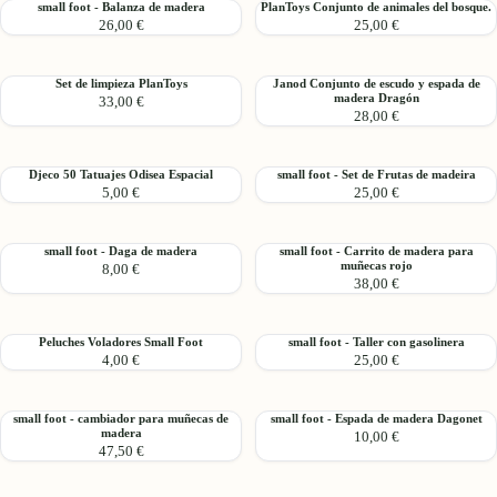
small
PlanToys
small foot - Balanza de madera
PlanToys Conjunto de animales del bosque.
de
Sorte
26,00 €
25,00 €
foot
Conjunto
Juguete
-
de
con
Balanza
animales
Figuras
Set
Janod
Set de limpieza PlanToys
Janod Conjunto de escudo y espada de
de
del
madera Dragón
33,00 €
de
Conjunto
madera
bosque.
28,00 €
limpieza
de
PlanToys
escudo
y
Djeco
small
Djeco 50 Tatuajes Odisea Espacial
small foot - Set de Frutas de madeira
espada
5,00 €
25,00 €
50
foot
de
Tatuajes
-
madera
Odisea
Set
Dragón
small
small
small foot - Daga de madera
small foot - Carrito de madera para
Espacial
de
muñecas rojo
8,00 €
foot
foot
Frutas
38,00 €
-
-
de
Daga
Carrito
madeira
de
de
Peluches
small
Peluches Voladores Small Foot
small foot - Taller con gasolinera
madera
madera
4,00 €
25,00 €
Voladores
foot
para
Small
-
muñecas
Foot
Taller
rojo
small
small
small foot - cambiador para muñecas de
small foot - Espada de madera Dagonet
con
madera
10,00 €
foot
foot
gasolinera
47,50 €
-
-
cambiador
Espada