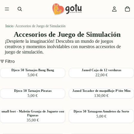
Inicio
›
Accesorios de Juego de Simulación
Accesorios de Juego de Simulación
¡Despierte la imaginación! Descubra un mundo de juegos
creativos y momentos inolvidables con nuestros accesorios de
juego de simulación.
Filtro
Djeco
Janod
Djeco 50 Tatuajes Bang Bang
Janod Caja de 12 verduras
5,00 €
22,00 €
50
Caja
Tatuajes
de
Bang
12
Djeco
Janod
Djeco 50 Tatuajes Piratas
Janod Tocador de maquillaje P'tite Miss
Bang
verduras
5,00 €
130,00 €
50
Tocador
Tatuajes
de
Piratas
maquillaje
small
Djeco
small foot - Maletín Granja de Juguete con
Djeco 50 Tatuagens Amuletos da Sorte
P'tite
Figuras
5,00 €
foot
50
Miss
35,00 €
-
Tatuagens
Maletín
Amuletos
Granja
da