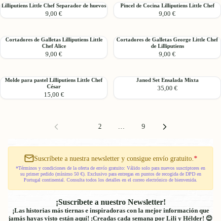
para
de
Lilliputiens
Pincel
Lilliputiens Little Chef Separador de huevos
Pincel de Cocina Lilliputiens Little Chef
muñecas
madera
9,00 €
9,00 €
Little
de
de
Dagonet
Chef
Cocina
madera
Separador
Lilliputiens
Cortadores
Cortadores
Cortadores de Galletas Lilliputiens Little
Cortadores de Galletas George Little Chef
de
Little
Chef Alice
de Lilliputiens
de
de
huevos
Chef
9,00 €
9,00 €
Galletas
Galletas
Lilliputiens
George
Little
Little
Molde
Janod
Molde para pastel Lilliputiens Little Chef
Janod Set Ensalada Mixta
Chef
Chef
César
35,00 €
para
Set
Alice
de
15,00 €
pastel
Ensalada
Lilliputiens
Lilliputiens
Mixta
Little
Chef
1
2
…
9
César
Suscríbete a nuestra newsletter y consigue envío gratuito.
*
*Términos y condiciones de la oferta de envío gratuito: Válido solo para nuevos suscriptores en
su primer pedido (mínimo 50 €). Exclusivo para entregas en puntos de recogida de DPD en
Portugal continental. Consulta todos los detalles en el correo electrónico de bienvenida.
¡Suscríbete a nuestro Newsletter!
¡Las historias más tiernas e inspiradoras con la mejor información que
jamás hayas visto están aquí! ¡Creadas cada semana por Lili y Hélder! 😊