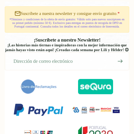
Axkid
-
Modukid
70cm
Suscríbete a nuestra newsletter y consigue envío gratuito.
*
*Términos y condiciones de la oferta de envío gratuito: Válido solo para nuevos suscriptores en
su primer pedido (mínimo 50 €). Exclusivo para entregas en puntos de recogida de DPD en
Portugal continental. Consulta todos los detalles en el correo electrónico de bienvenida.
¡Suscríbete a nuestro Newsletter!
¡Las historias más tiernas e inspiradoras con la mejor información que
jamás hayas visto están aquí! ¡Creadas cada semana por Lili y Hélder! 😊
Correo
electrónico