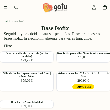
Inicio
›
Base Isofix
Base Isofix
Seguridad y practicidad para sus pequeños. Descubra nuestras
bases Isofix, la elección inteligente para viajes tranquilos.
Filtro
Base
Base
Base para silla de coche Joie (varios
Base isofix para sillas Nuna (varios modelos)
modelos)
270,00 €
para
isofix
199,95 €
silla
para
de
sillas
coche
Nuna
Silla
Asiento
Silla de Coche Capazo Nuna Cari Next |
Asiento de coche SWANDOO CHARLIE i-
Joie
(varios
40cm - 70cm
Size
de
de
(varios
modelos)
359,00 €
299,99 €
Coche
coche
modelos)
Capazo
SWANDOO
✓ ADAC TEST
Nuna
CHARLIE
Cari
i-
Next
Size
Base
Base Isofix Axkid Modukid
|
139,90 €
Isofix
40cm