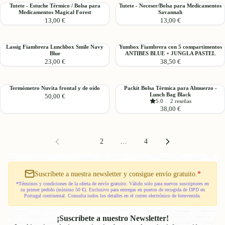
de
Tutete
Tutete
Tutete - Estuche Térmico / Bolsa para
Tutete - Neceser/Bolsa para Medicamentos
Medicamentos
Medicamentos Magical Forest
Savannah
-
-
City
13,00 €
13,00 €
Estuche
Neceser/Bolsa
Cars
Térmico
para
/
Medicamentos
Lassig
Yumbox
Lassig Fiambrera Lunchbox Smile Navy
Yumbox Fiambrera con 5 compartimentos
Bolsa
Savannah
Blue
ANTIBES BLUE + JUNGLA PASTEL
Fiambrera
Fiambrera
para
23,00 €
38,50 €
Lunchbox
con
Medicamentos
Smile
5
Magical
Navy
compartimentos
Forest
Termómetro
Packit
Termómetro Nuvita frontal y de oído
Packit Bolsa Térmica para Almuerzo -
Blue
ANTIBES
Lunch Bag Black
50,00 €
Nuvita
Bolsa
BLUE
5.0
|
2 reseñas
frontal
Térmica
38,00 €
+
y
para
JUNGLA
de
Almuerzo
PASTEL
oído
-
1
2
…
4
Lunch
Bag
Black
Suscríbete a nuestra newsletter y consigue envío gratuito.
*
*Términos y condiciones de la oferta de envío gratuito: Válido solo para nuevos suscriptores en
su primer pedido (mínimo 50 €). Exclusivo para entregas en puntos de recogida de DPD en
Portugal continental. Consulta todos los detalles en el correo electrónico de bienvenida.
¡Suscríbete a nuestro Newsletter!