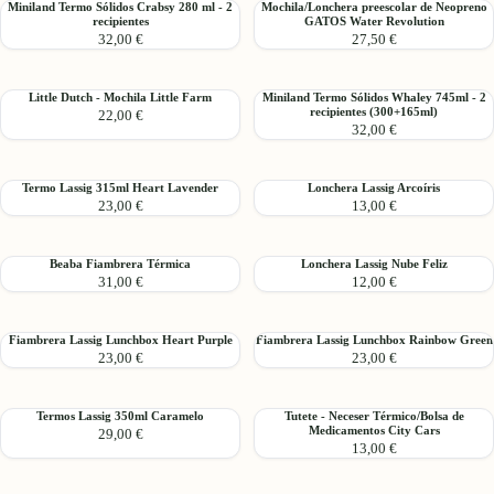
Miniland
Mochila/Lonchera
Miniland Termo Sólidos Crabsy 280 ml - 2
Mochila/Lonchera preescolar de Neopreno
snacks
recipientes
GATOS Water Revolution
Termo
preescolar
grande
32,00 €
27,50 €
Sólidos
de
-
Crabsy
Neopreno
Green
280
GATOS
Forest
Little
Miniland
Little Dutch - Mochila Little Farm
Miniland Termo Sólidos Whaley 745ml - 2
ml
Water
recipientes (300+165ml)
22,00 €
Dutch
Termo
-
Revolution
32,00 €
-
Sólidos
2
Mochila
Whaley
recipientes
Little
745ml
Termo
Lonchera
Termo Lassig 315ml Heart Lavender
Lonchera Lassig Arcoíris
Farm
-
23,00 €
13,00 €
Lassig
Lassig
2
315ml
Arcoíris
recipientes
Heart
(300+165ml)
Beaba
Lonchera
Beaba Fiambrera Térmica
Lonchera Lassig Nube Feliz
Lavender
31,00 €
12,00 €
Fiambrera
Lassig
Térmica
Nube
Feliz
Fiambrera
Fiambrera
Fiambrera Lassig Lunchbox Heart Purple
Fiambrera Lassig Lunchbox Rainbow Green
23,00 €
23,00 €
Lassig
Lassig
Lunchbox
Lunchbox
Heart
Rainbow
Termos
Tutete
Termos Lassig 350ml Caramelo
Tutete - Neceser Térmico/Bolsa de
Purple
Green
Medicamentos City Cars
29,00 €
Lassig
-
13,00 €
350ml
Neceser
Caramelo
Térmico/Bolsa