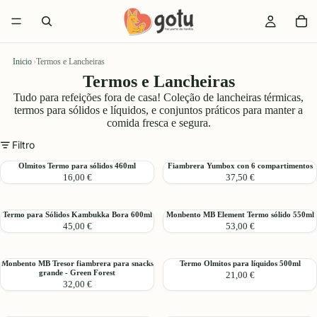
Inicio
›
Termos e Lancheiras
Termos e Lancheiras
Tudo para refeições fora de casa! Coleção de lancheiras térmicas,
termos para sólidos e líquidos, e conjuntos práticos para manter a
comida fresca e segura.
Filtro
Olmitos
Fiambrera
Olmitos Termo para sólidos 460ml
Fiambrera Yumbox con 6 compartimentos
16,00 €
37,50 €
Termo
Yumbox
para
con
sólidos
6
Termo
Monbento
Termo para Sólidos Kambukka Bora 600ml
Monbento MB Element Termo sólido 550ml
460ml
compartimentos
45,00 €
53,00 €
para
MB
Sólidos
Element
Kambukka
Termo
Monbento
Termo
Monbento MB Tresor fiambrera para snacks
Termo Olmitos para líquidos 500ml
Bora
sólido
grande - Green Forest
21,00 €
MB
Olmitos
600ml
550ml
32,00 €
Tresor
para
fiambrera
líquidos
para
500ml