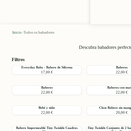
Inicio
›
Todos os babadores
Descubra babadores perfectos
Filtros
Elegir
Everyday
Baberos
Everyday Baby - Babero de Silicona
Baberos
17,00 €
22,00 €
Baby
-
Elegir
Babero
Baberos
Baberos
Baberos
Baberos con ma
de
22,00 €
22,00 €
con
Silicona
mangas
Elegir
Bebé
Close
Bebé y niño
Close Babero sin man
22,00 €
20,00 €
y
Babero
niño
sin
Elegir
mangas
Babero
Tiny
Babero Impermeable Tiny Twinkle Cuadros
Tiny Twinkle Conjunto de 2 b
Lemur