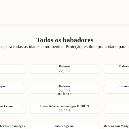
Todos os babadores
 para todas as idades e momentos. Proteção, estilo e praticidade para 
Elegir
Elegir
Baberos
Babero
Baberos
Babero
22,00 €
de
algodón
Elegir
Elegir
Noukies
Baberos
Tutete
ngas
Baberos
Tutete
22,00 €
-
porteo
Babero
Elegir
Elegir
con
Close
Sin
gas Lemur
Close Babero con mangas HURÓN
mangas
22,00 €
Babero
categoría
con
Elegir
Elegir
mangas
Sin
Babero
aberos con mangas
Sin categoría
Babero con Manga
HURÓN