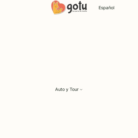
Idioma
Auto y Tour