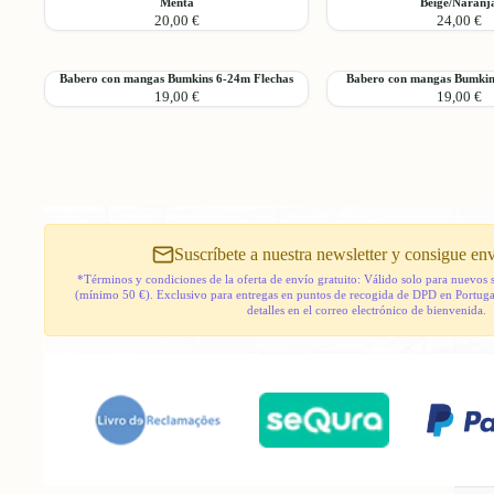
Menta
Beige/Naranj
Impermeable
Twinkle
20,00 €
24,00 €
Tiny
Conjunto
Twinkle
de
Cuadros
2
Babero
Babero
Babero con mangas Bumkins 6-24m Flechas
Babero con mangas Bumkin
Menta
baberos
Agregar
19,00 €
19,00 €
con
con
con
mangas
mangas
mangas
Bumkins
Bumkins
Beige/Naranja
6-
6-
24m
24m
Flechas
Indios
Suscríbete a nuestra newsletter y consigue env
*Términos y condiciones de la oferta de envío gratuito: Válido solo para nuevos 
(mínimo 50 €). Exclusivo para entregas en puntos de recogida de DPD en Portugal
detalles en el correo electrónico de bienvenida.