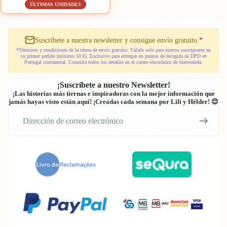
oferta
ÚLTIMAS UNIDADES
Clásico
(Beige)
Suscríbete a nuestra newsletter y consigue envío gratuito.
*
*Términos y condiciones de la oferta de envío gratuito: Válido solo para nuevos suscriptores en
su primer pedido (mínimo 50 €). Exclusivo para entregas en puntos de recogida de DPD en
Portugal continental. Consulta todos los detalles en el correo electrónico de bienvenida.
¡Suscríbete a nuestro Newsletter!
¡Las historias más tiernas e inspiradoras con la mejor información que
jamás hayas visto están aquí! ¡Creadas cada semana por Lili y Hélder! 😊
Correo
electrónico