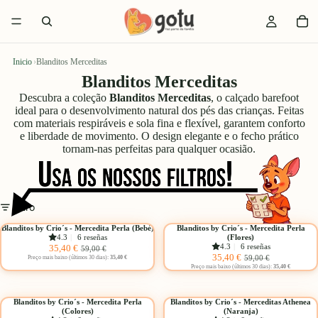
Inicio
›
Blanditos Merceditas
Blanditos Merceditas
Descubra a coleção
Blanditos Merceditas
, o calçado barefoot
ideal para o desenvolvimento natural dos pés das crianças. Feitas
com materiais respiráveis e sola fina e flexível, garantem conforto
e liberdade de movimento. O design elegante e o fecho prático
tornam-nas perfeitas para qualquer ocasião.
Filtro
Elegir
Elegir
Blanditos
Blanditos
Blanditos by Crio´s - Mercedita Perla (Bebé)
Blanditos by Crio´s - Mercedita Perla
-40%
-40%
4.3
|
6 reseñas
(Flores)
by
by
Precio
Precio
4.3
|
6 reseñas
35,40 €
59,00 €
Crio
Crio
Precio
Precio
35,40 €
de
habitual
59,00 €
Preço mais baixo (últimos 30 dias):
35,40 €
´s
´s
de
habitual
Preço mais baixo (últimos 30 dias):
35,40 €
oferta
-
-
oferta
Elegir
Elegir
Mercedita
Mercedita
Blanditos
Blanditos
Blanditos by Crio´s - Mercedita Perla
Blanditos by Crio´s - Merceditas Athenea
Perla
Perla
-40%
-40%
(Colores)
(Naranja)
by
by
(Bebé)
(Flores)