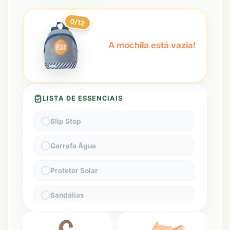
0
/
12
A mochila está vazia!
LISTA DE ESSENCIAIS
Slip Stop
Garrafa Água
Protetor Solar
Sandálias
Manta de Praia