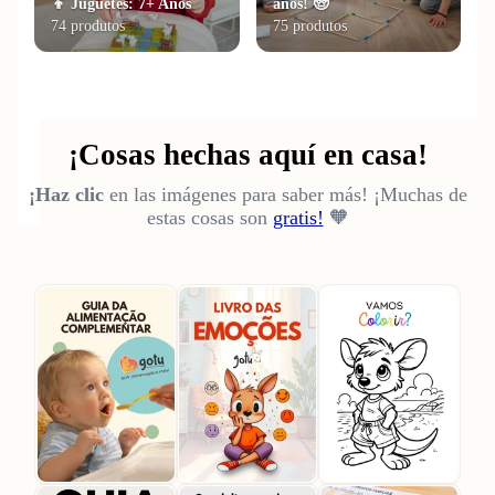
👦 Juguetes: 7+ Años
años! 🧓
74 produtos
75 produtos
¡Cosas hechas aquí en casa!
¡Haz clic
en las imágenes para saber más! ¡Muchas de
estas cosas son
gratis!
🧡