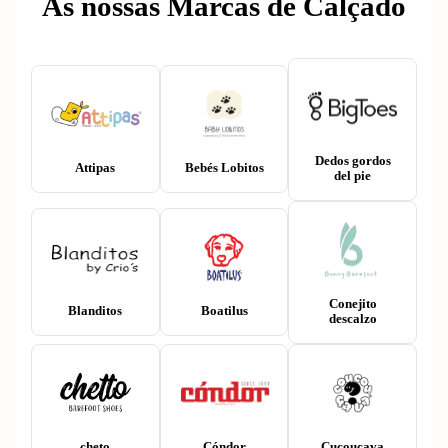
As nossas Marcas de Calçado
Dedos gordos
Attipas
Bebés Lobitos
del pie
Conejito
Blanditos
Boatilus
descalzo
cheto
Cóndor
Cucouçava