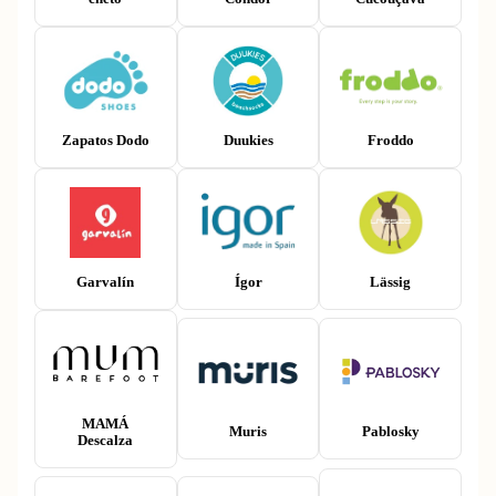
Zapatos Dodo
Duukies
Froddo
Garvalín
Ígor
Lässig
MAMÁ
Muris
Pablosky
Descalza