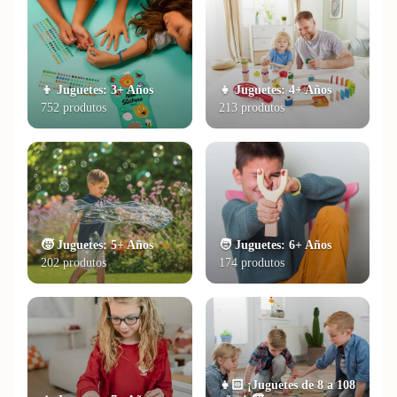
👦 Juguetes: 3+ Años
👧 Juguetes: 4+ Años
752 produtos
213 produtos
🧒 Juguetes: 5+ Años
🧑 Juguetes: 6+ Años
202 produtos
174 produtos
👧🏻 ¡Juguetes de 8 a 108