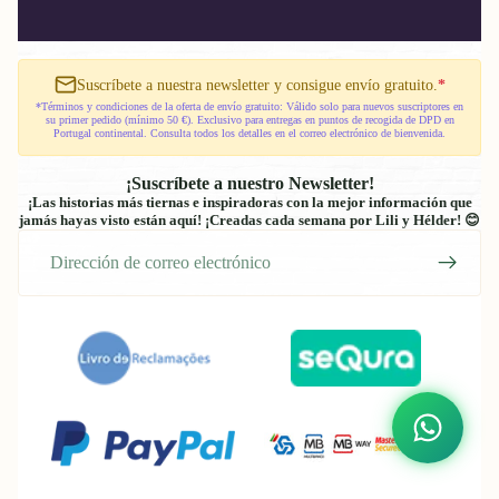
Suscríbete a nuestra newsletter y consigue envío gratuito.
*
*Términos y condiciones de la oferta de envío gratuito: Válido solo para nuevos suscriptores en
su primer pedido (mínimo 50 €). Exclusivo para entregas en puntos de recogida de DPD en
Portugal continental. Consulta todos los detalles en el correo electrónico de bienvenida.
¡Suscríbete a nuestro Newsletter!
¡Las historias más tiernas e inspiradoras con la mejor información que
jamás hayas visto están aquí! ¡Creadas cada semana por Lili y Hélder! 😊
Correo
electrónico