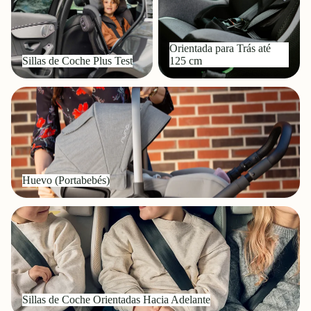
Plus
até
Test
125
cm
Orientada para Trás até
Sillas de Coche Plus Test
125 cm
Huevo
(Portabebés)
Huevo (Portabebés)
Sillas
de
Coche
Orientadas
Hacia
Adelante
Sillas de Coche Orientadas Hacia Adelante