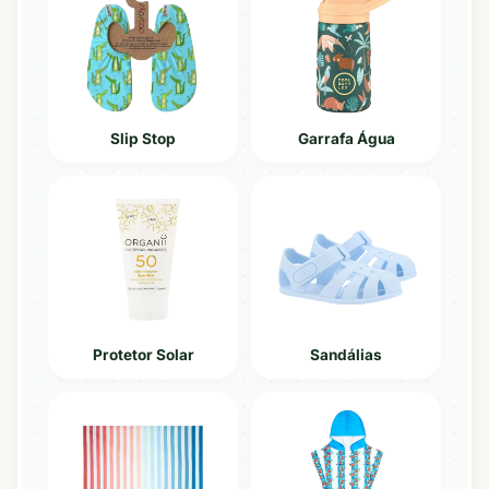
Poncho
Brinquedos
Camisola UV
Slip Stop
Garrafa Água
Bola de Praia
Cueca de Praia
Óculos de Piscina
Colete
Protetor Solar
Sandálias