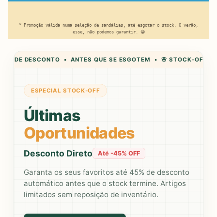
* Promoção válida numa seleção de sandálias, até esgotar o stock. O verão,
esse, não podemos garantir. 😁
SCONTO • ANTES QUE SE ESGOTEM • 🌸 STOCK-OFF • ÚLTIMAS U
ESPECIAL STOCK-OFF
Últimas
Oportunidades
Desconto Direto
Até -45% OFF
Garanta os seus favoritos até 45% de desconto
automático antes que o stock termine. Artigos
limitados sem reposição de inventário.