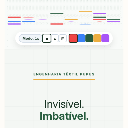
■
▲
⊞
Modo: 1x
ENGENHARIA TÊXTIL PUPUS
Invisível.
Imbatível.