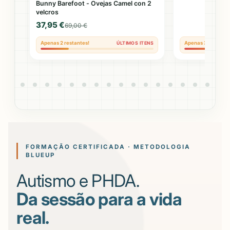
Bunny Barefoot - Ovejas Camel con 2
velcros
37,95 €
69,00 €
TENS
Apenas 2 restantes!
ÚLTIMOS ITENS
Apenas 3 restante
FORMAÇÃO CERTIFICADA · METODOLOGIA
BLUEUP
Autismo e PHDA.
Da sessão para a vida
real.