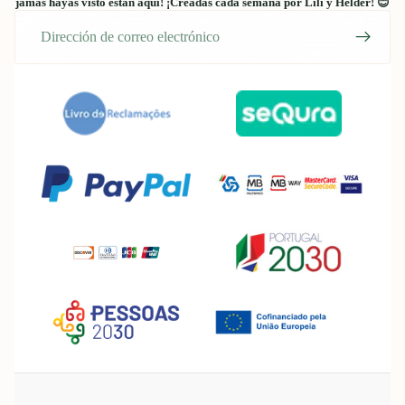
jamás hayas visto están aquí! ¡Creadas cada semana por Lili y Hélder! 😊
Correo
electrónico
Política de reembolso