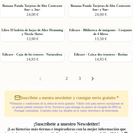
Sol
El
o
Katie
Banana
Banana
Banana Panda Tarjetas de Alto Contraste
Banana Panda Tarjetas de Alto Contraste
de
Mal
0m+ y 3m+
6m+ y 9m+
Pequeño
Daynes
Panda
Panda
Alice
Humor
24,00 €
24,00 €
Tarjetas
Tarjetas
Hemming
de
de
de
y
Miguel
Alto
Alto
Nicola
Libro
Edicare
Libro El ladrón de hojas de Alice Hemming
Edicare - Biblioteca de imágenes - Conjunto
Contraste
Contraste
y Nicola Slater
de 4 libros
Slater
El
-
0m+
6m+
13,90 €
13,50 €
ladrón
Biblioteca
y
y
de
de
3m+
9m+
hojas
imágenes
Edicare
Edicare
Edicare - Caja de los tesoros - Naturaleza
Edicare - Caixa dos tesouros - Rotina
de
-
14,95 €
14,95 €
-
-
Alice
Conjunto
Caja
Caixa
Hemming
de
de
dos
y
4
los
tesouros
Nicola
libros
1
2
3
tesoros
-
Slater
-
Rotina
Naturaleza
Suscríbete a nuestra newsletter y consigue envío gratuito.
*
*Términos y condiciones de la oferta de envío gratuito: Válido solo para nuevos suscriptores en
su primer pedido (mínimo 50 €). Exclusivo para entregas en puntos de recogida de DPD en
Portugal continental. Consulta todos los detalles en el correo electrónico de bienvenida.
¡Suscríbete a nuestro Newsletter!
¡Las historias más tiernas e inspiradoras con la mejor información que