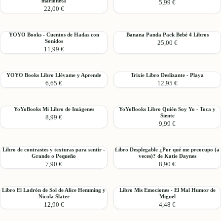
marioneta
5,99 €
Super
Books
Contraste
Contraste
22,00 €
Anaïss
Libro
Encuentra
Encuentra
de
Escucha,
la
a
Lilliputiens
Juega
Pareja
la
YOYO
Banana
YOYO Books - Cuentos de Hadas con
Banana Panda Pack Bebé 4 Libros
con
y
Sonidos
Familia
25,00 €
Books
Panda
marioneta
Ve
11,99 €
-
Pack
Cuentos
Bebé
de
4
YOYO
Trixie
YOYO Books Libro Llévame y Aprende
Trixie Libro Deslizante - Playa
Hadas
Libros
6,65 €
12,95 €
Books
Libro
con
Libro
Deslizante
Sonidos
Llévame
-
YoYoBooks
YoYoBooks
YoYoBooks Mi Libro de Imágenes
YoYoBooks Libro Quién Soy Yo - Toca y
y
Playa
Siente
8,99 €
Mi
Libro
Aprende
9,99 €
Libro
Quién
de
Soy
Imágenes
Yo
Libro
Libro
Libro de contrastes y texturas para sentir -
Libro Desplegable ¿Por qué me preocupo (a
-
Grande o Pequeño
veces)? de Katie Daynes
de
Desplegable
Toca
7,90 €
8,90 €
contrastes
¿Por
y
y
qué
Siente
texturas
me
Libro
Libro
Libro El Ladrón de Sol de Alice Hemming y
Libro Mis Emociones - El Mal Humor de
para
preocupo
Nicola Slater
Miguel
El
Mis
sentir
(a
12,90 €
4,48 €
Ladrón
Emociones
-
veces)?
de
-
Grande
de