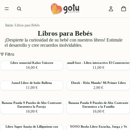
Inicio
›
Libros para Bebés
Libros para Bebés
¡Despierte la curiosidad de su bebé con nuestros libros! Estimule
el desarrollo y cree recuerdos inolvidables.
Filtro
Libro
small
Libro sensorial Kaloo Unicorn
small foot - Libro interactivo El Constructor
16,00 €
11,00 €
sensorial
foot
Kaloo
-
Unicorn
Libro
Janod
Ebook
Janod Libro de baño Ballena
Ebook - Hola Mundo! Mi Primer Libro
interactivo
11,00 €
2,90 €
Libro
-
El
de
Hola
Constructor
baño
Mundo!
Banana
Banana
Banana Panda 9 Puzzles de Alto Contraste
Banana Panda 8 Puzzles de Alto Contraste
Ballena
Mi
Encuentra la Pareja
Encuentra a la Familia
Panda
Panda
Primer
16,00 €
16,00 €
9
8
Libro
Puzzles
Puzzles
de
de
Libro
YOYO
Libro Super Anaïss de Lilliputiens con
YOYO Books Libro Escucha, Juega y Ve
Alto
Alto