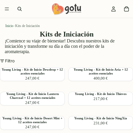
Inicio
›
Kits de Iniciación
Kits de Iniciación
¡Comience su viaje de bienestar! Descubra nuestros kits de
iniciación y transforme su día a día con el poder de la
aromaterapia.
Filtro
Young
Young
Young Living - Kit de Inicio Dewdrop + 12
Young Living - Kit de Inicio Aria + 12
aceites esenciales
aceites esenciales
Living
Living
247,00 €
400,00 €
-
-
Kit
Kit
de
de
Young
Young
Young Living - Kit de Inicio Lantern
Young Living - Kit de Inicio Thieves
Inicio
Inicio
Charcoal + 12 aceites esenciales
217,00 €
Living
Living
Dewdrop
Aria
247,00 €
-
-
+
+
Kit
Kit
12
12
de
de
aceites
aceites
Young
Young
Young Living - Kit de Inicio Desert Mist +
Young Living - Kit de Inicio NingXia
Inicio
Inicio
12 aceites esenciales
esenciales
esenciales
231,00 €
Living
Living
Lantern
Thieves
247,00 €
-
-
Charcoal