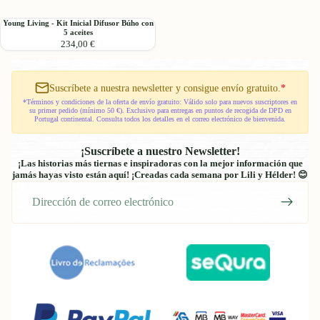
Kit
Kit
+
de
de
12
Young
Young Living - Kit Inicial Difusor Búho con
Inicio
Inicio
5 aceites
aceites
Living
Desert
NingXia
234,00 €
esenciales
-
Mist
Kit
+
Inicial
12
Difusor
Suscríbete a nuestra newsletter y consigue envío gratuito.
*
aceites
Búho
*Términos y condiciones de la oferta de envío gratuito: Válido solo para nuevos suscriptores en
esenciales
su primer pedido (mínimo 50 €). Exclusivo para entregas en puntos de recogida de DPD en
con
Portugal continental. Consulta todos los detalles en el correo electrónico de bienvenida.
5
aceites
¡Suscríbete a nuestro Newsletter!
¡Las historias más tiernas e inspiradoras con la mejor información que
jamás hayas visto están aquí! ¡Creadas cada semana por Lili y Hélder! 😊
Correo
electrónico