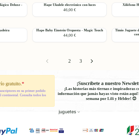
Mágico
Mágico
Hape
Xilófono
ágico Deluxe -
Hape Ukulele electrónico con luces
Xilófono H
-
-
Agregar
Agregar
46,00 €
Ukulele
Hape
Magic
Magic
electrónico
con
Touch
Touch
con
martillo
luces
y
Hape
Timio
adeira
Hape Baby Einstein Orquesta - Magic Touch
Timio Juguete d
bolas
Agregar
Agregar
con
44,00 €
Baby
Juguete
Einstein
de
Orquesta
audio
-
interactivo
Magic
educativo
1
2
3
Touch
con
lector
y
5
¡Suscríbete a nuestro Newslet
ío gratuito.
*
discos
¡Las historias más tiernas e inspiradoras c
suscriptores en su primer pedido
información que jamás hayas visto están aquí
 continental. Consulta todos los
semana por Lili y Hélder! 😊
juguetes