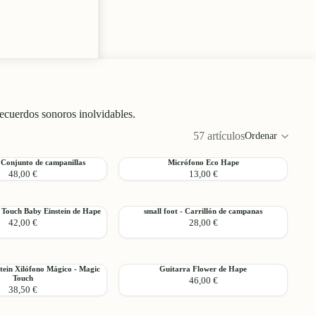
recuerdos sonoros inolvidables.
57 artículos
Ordenar
Colu
de
Micrófono
- Conjunto de campanillas
Micrófono Eco Hape
cuadr
Agregar
48,00 €
13,00 €
Eco
Hape
small
 Touch Baby Einstein de Hape
small foot - Carrillón de campanas
Agregar
42,00 €
28,00 €
foot
-
Carrillón
de
Guitarra
tein Xilófono Mágico - Magic
Guitarra Flower de Hape
campanas
Agregar
Touch
46,00 €
Flower
38,50 €
de
Hape