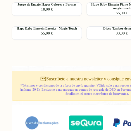
de
musicales
Touch
Juego
Hape
Juego de Encaje Hape: Colores y Formas
Hape Baby Einstein Piano M
actividades
de
Agregar
magic touch
18,00 €
de
Baby
-
percusión
55,00 €
Encaje
Einstein
Magic
Hape:
Piano
Touch
Colores
Mágico
Hape
Djeco
Hape Baby Einstein Batería - Magic Touch
Djeco Tambor de m
y
Deluxe
Agregar
55,00 €
33,00 €
Baby
Tambor
Formas
-
Einstein
de
magic
Batería
madeira
touch
-
Magic
Touch
Suscríbete a nuestra newsletter y consigue env
*Términos y condiciones de la oferta de envío gratuito: Válido solo para nuevos 
(mínimo 50 €). Exclusivo para entregas en puntos de recogida de DPD en Portugal
detalles en el correo electrónico de bienvenida.