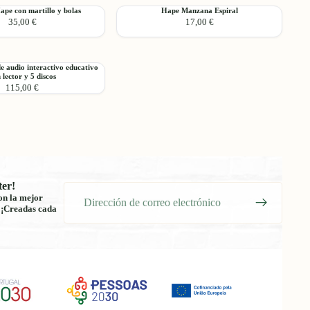
Hape
ape con martillo y bolas
Hape Manzana Espiral
Agregar
35,00 €
17,00 €
Manzana
Espiral
e audio interactivo educativo
Agregar
 lector y 5 discos
115,00 €
ter!
Correo
on la mejor
electrónico
! ¡Creadas cada