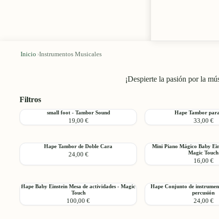
Inicio
›
Instrumentos Musicales
¡Despierte la pasión por la mú
Filtros
small
Hape
small foot - Tambor Sound
Hape Tambor para
Agregar
19,00 €
33,00 €
foot
Tambor
-
para
Tambor
bebé
Hape
Mini
Hape Tambor de Doble Cara
Mini Piano Mágico Baby Ein
Sound
Agregar
Magic Touch
24,00 €
Tambor
Piano
16,00 €
de
Mágico
Doble
Baby
Cara
Einstein
Hape
Hape
Hape Baby Einstein Mesa de actividades - Magic
Hape Conjunto de instrument
de
Agregar
Touch
percusión
Baby
Conjunto
Hape
100,00 €
24,00 €
Einstein
de
-
Mesa
instrumentos
Magic