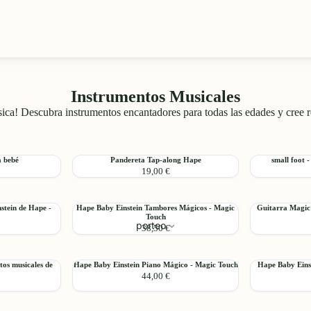
Instrumentos Musicales
sica! Descubra instrumentos encantadores para todas las edades y cree 
Pandereta
small
 bebé
Pandereta Tap-along Hape
small foot 
Agregar
Agregar
19,00 €
Tap-
foot
along
-
Hape
Conjunto
Hape
Guitarra
stein de Hape -
Hape Baby Einstein Tambores Mágicos - Magic
Guitarra Magic
de
Agregar
Agregar
Touch
Baby
Magic
campanillas
porteo
38,50 €
Einstein
Touch
Tambores
Baby
Mágicos
Einstein
Hape
Hape
os musicales de
Hape Baby Einstein Piano Mágico - Magic Touch
Hape Baby Eins
-
de
Agregar
Agregar
44,00 €
Baby
Baby
Magic
Hape
Einstein
Einstein
Touch
Piano
Xilófono