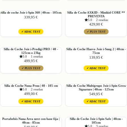
50kg
i-
Minikid
Traver
4
Signature
MAX
Silla
Silla
Silla de coche Joie i-Spin 360 | 40cm - 105cm
Silla de Coche AXKID - Minikid CORE **
2/3
|
PREVENTA
339,95 €
de
de
5.0
|
2 reseñas
|
61cm
coche
Coche
429,90 €
100cm
-
Joie
AXKID
-
125cm,
✓ ADAC TEST
✓ PLUS TEST
i-
-
150cm
36kg
Spin
Minikid
o
360
CORE
50kg
|
**
Silla
Silla
Silla de Coche Joie i-Prodigi PRO / 40 -
Silla de Coche Huevo Joie i-Snug 2 | 40cm -
40cm
125cm o 23kg
PREVENTA
75cm
de
de
5.0
|
1 reseñas
139,95 €
-
Coche
Coche
499,95 €
105cm
Joie
Huevo
✓ PLUS TEST
✓ ADAC TEST
i-
Joie
Prodigi
i-
PRO
Snug
/
2
Silla
Silla
Silla de Coche Nuna Pruu | 40 - 105 cm
Silla de Coche Multigrupo Joie i-Spin Grow
40
5.0
|
2 reseñas
|
Signature | 40cm - 125cm
de
de
499,00 €
549,95 €
-
40cm
Coche
Coche
125cm
-
Nuna
Multigrupo
✓ ADAC TEST
✓ ADAC TEST
o
75cm
Pruu
Joie
23kg
|
i-
40
Spin
Portabebés
Silla
Portabebés Nuna Arra next con base fija |
Silla de Coche Joie i-Spin Safe | 40cm -
-
Grow
40cm - 85cm
105cm
Nuna
de
105
Signature
5.0
|
3 reseñas