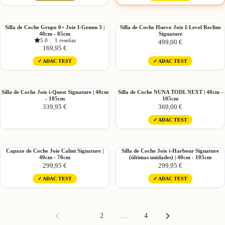
|
|
105cm
61cm
40cm
-
-
Silla
Silla
Silla de Coche Grupo 0+ Joie I-Gemm 3 |
Silla de Coche Huevo Joie I-Level Recline
125cm
105cm
40cm - 85cm
Signature
de
de
5.0
|
1 reseñas
499,00 €
Coche
Coche
169,95 €
Grupo
Huevo
✓ ADAC TEST
✓ ADAC TEST
0+
Joie
Joie
I-
I-
Level
Gemm
Recline
Silla
Silla
Silla de Coche Joie i-Quest Signature | 40cm
Silla de Coche NUNA TODL NEXT | 40cm -
3
- 105cm
Signature
105cm
de
de
339,95 €
369,00 €
|
Coche
Coche
40cm
Joie
NUNA
✓ ADAC TEST
-
i-
TODL
85cm
Quest
NEXT
Signature
|
Capazo
Silla
Capazo de Coche Joie Calmi Signature |
Silla de Coche Joie i-Harbour Signature
|
40cm
40cm - 70cm
(últimas unidades) | 40cm - 105cm
de
de
40cm
-
299,95 €
299,95 €
Coche
Coche
-
105cm
Joie
Joie
✓ ADAC TEST
✓ ADAC TEST
105cm
Calmi
i-
Signature
Harbour
|
Signature
40cm
(últimas
1
2
…
4
-
unidades)