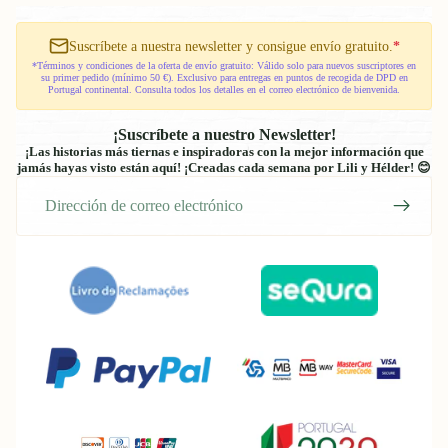
70cm
|
40cm
Suscríbete a nuestra newsletter y consigue envío gratuito.
*
-
*Términos y condiciones de la oferta de envío gratuito: Válido solo para nuevos suscriptores en
105cm
su primer pedido (mínimo 50 €). Exclusivo para entregas en puntos de recogida de DPD en
Portugal continental. Consulta todos los detalles en el correo electrónico de bienvenida.
¡Suscríbete a nuestro Newsletter!
¡Las historias más tiernas e inspiradoras con la mejor información que
jamás hayas visto están aquí! ¡Creadas cada semana por Lili y Hélder! 😊
Correo
electrónico