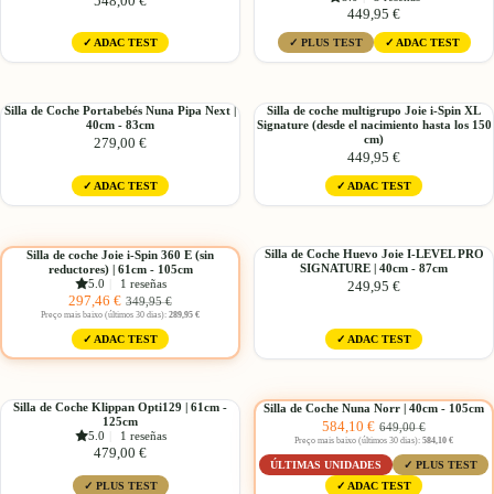
548,00 €
Arra
Coche
449,95 €
cm
|
next
Joie
40cm
✓ ADAC TEST
✓ PLUS TEST
✓ ADAC TEST
con
i-
-
base
Spin
125cm
fija
Safe
|
|
Silla
Silla
Silla de Coche Portabebés Nuna Pipa Next |
Silla de coche multigrupo Joie i-Spin XL
40cm
40cm - 83cm
40cm
Signature (desde el nacimiento hasta los 150
de
de
cm)
279,00 €
-
-
Coche
coche
449,95 €
85cm
105cm
Portabebés
multigrupo
✓ ADAC TEST
✓ ADAC TEST
Nuna
Joie
Pipa
i-
Next
Elegir
Spin
|
XL
Silla
Silla
Silla de Coche Huevo Joie I-LEVEL PRO
Silla de coche Joie i-Spin 360 E (sin
40cm
Signature
Agregar
-15%
SIGNATURE | 40cm - 87cm
reductores) | 61cm - 105cm
de
de
5.0
|
1 reseñas
249,95 €
-
(desde
coche
Coche
Precio
Precio
297,46 €
349,95 €
83cm
el
Joie
Huevo
de
habitual
Preço mais baixo (últimos 30 dias):
289,95 €
nacimiento
i-
Joie
oferta
✓ ADAC TEST
✓ ADAC TEST
hasta
Spin
I-
los
360
LEVEL
Elegir
150
E
PRO
Silla
Silla
cm)
Silla de Coche Klippan Opti129 | 61cm -
Silla de Coche Nuna Norr | 40cm - 105cm
(sin
SIGNATURE
-10%
Precio
Precio
125cm
584,10 €
de
de
649,00 €
reductores)
|
5.0
|
1 reseñas
de
habitual
Preço mais baixo (últimos 30 dias):
584,10 €
Coche
Coche
|
40cm
479,00 €
oferta
Klippan
Nuna
ÚLTIMAS UNIDADES
✓ PLUS TEST
61cm
-
Opti129
Norr
✓ ADAC TEST
✓ PLUS TEST
-
87cm