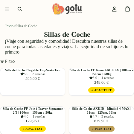
Inicio
›
Sillas de Coche
Sillas de Coche
¡Viaje con seguridad y comodidad! Descubra nuestras sillas de
coche para todas las edades y viajes. La seguridad de su hijo es lo
primero.
Filtro
Silla
Silla
Silla de Coche Plegable TinySeats Two
Silla de Coche FF Nuna AACE LX | 100cm -
5.0
|
8 reseñas
150cm o 50kg
de
de
5.0
|
4 reseñas
595,00 €
Coche
Coche
249,00 €
Plegable
FF
✓ ADAC TEST
TinySeats
Nuna
Two
AACE
LX
|
Silla
Silla
Silla de Coche FF Joie i-Traver Signature
Silla de Coche AXKID - Minikid 4 MAX |
2/3 | 100cm - 150cm o 50kg
100cm
61cm - 125cm, 36kg
de
de
4.0
|
1 reseñas
4.7
|
3 reseñas
-
Coche
Coche
179,95 €
629,90 €
150cm
FF
AXKID
o
✓ ADAC TEST
✓ PLUS TEST
Joie
-