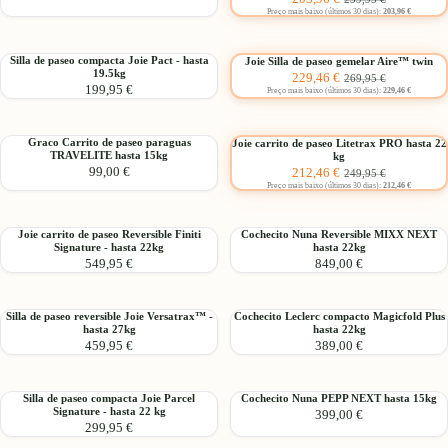
Grow
Joie
compacto
de
habitual
Preço mais baixo (últimos 30 dias):
203,96 €
Chrome
Joie
oferta
Elegir
-
Pact
Silla
Joie
Silla de paseo compacta Joie Pact - hasta
Joie Silla de paseo gemelar Aire™ twin
hasta
PRO
-15%
Precio
Precio
19.5kg
229,46 €
de
Silla
269,95 €
26,5
hasta
199,95 €
de
habitual
Preço mais baixo (últimos 30 dias):
229,46 €
paseo
de
kg
22
oferta
compacta
paseo
kg
Elegir
Joie
gemelar
Graco
Joie
Graco Carrito de paseo paraguas
Joie carrito de paseo Litetrax PRO hasta 22
Pact
Aire™
-15%
TRAVELITE hasta 15kg
kg
Carrito
carrito
-
twin
Precio
Precio
99,00 €
212,46 €
249,95 €
de
de
hasta
de
habitual
Preço mais baixo (últimos 30 dias):
212,46 €
paseo
paseo
19.5kg
oferta
paraguas
Litetrax
TRAVELITE
PRO
Joie
Cochecito
Joie carrito de paseo Reversible Finiti
Cochecito Nuna Reversible MIXX NEXT
Signature - hasta 22kg
hasta 22kg
hasta
hasta
carrito
Nuna
549,95 €
849,00 €
15kg
22
de
Reversible
kg
paseo
MIXX
Reversible
NEXT
Silla
Cochecito
Silla de paseo reversible Joie Versatrax™ -
Cochecito Leclerc compacto Magicfold Plus
Finiti
hasta
hasta 27kg
hasta 22kg
de
Leclerc
Signature
22kg
459,95 €
389,00 €
paseo
compacto
-
reversible
Magicfold
hasta
Joie
Plus
22kg
Silla
Cochecito
Silla de paseo compacta Joie Parcel
Cochecito Nuna PEPP NEXT hasta 15kg
Versatrax™
hasta
Signature - hasta 22 kg
399,00 €
de
Nuna
-
22kg
299,95 €
paseo
PEPP
hasta