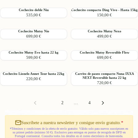
compacta
NEXT
27kg
Joie
hasta
Cochecito
Cochecito
Cochecito doble Niu
Cochecito compacto Ding Vivo - Hasta 15kg
Parcel
15kg
535,00 €
150,00 €
doble
compacto
Signature
Niu
Ding
-
Vivo
hasta
Cochecito
Cochecito
Cochecito Mutsy Nio
Cochecito Mutsy Nexo
-
22
699,00 €
499,00 €
Mutsy
Mutsy
Hasta
kg
Nio
Nexo
15kg
Cochecito
Cochecito
Cochecito Mutsy Evo hasta 22 kg
Cochecito Mutsy Reversible Flow
599,00 €
699,00 €
Mutsy
Mutsy
Evo
Reversible
hasta
Flow
Cochecito
Carrito
Cochecito Lionelo Annet Tour hasta 22kg
Carrito de paseo compacto Nuna IXXA
22
NEXT Reversible hasta 22 kg
220,00 €
Lionelo
de
kg
720,00 €
Annet
paseo
Tour
compacto
hasta
Nuna
22kg
IXXA
1
2
…
4
NEXT
Reversible
hasta
Suscríbete a nuestra newsletter y consigue envío gratuito.
*
22
kg
*Términos y condiciones de la oferta de envío gratuito: Válido solo para nuevos suscriptores en
su primer pedido (mínimo 50 €). Exclusivo para entregas en puntos de recogida de DPD en
Portugal continental. Consulta todos los detalles en el correo electrónico de bienvenida.