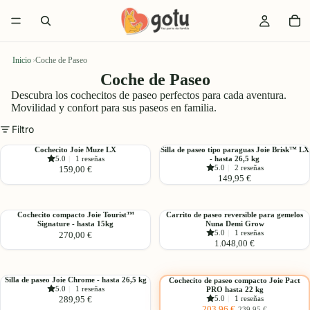
Inicio
›
Coche de Paseo
Coche de Paseo
Descubra los cochecitos de paseo perfectos para cada aventura.
Movilidad y confort para sus paseos en familia.
Filtro
Cochecito
Silla
Cochecito Joie Muze LX
Silla de paseo tipo paraguas Joie Brisk™ LX
5.0
|
1 reseñas
- hasta 26,5 kg
Joie
de
5.0
|
2 reseñas
159,00 €
Muze
paseo
149,95 €
LX
tipo
paraguas
Joie
Cochecito
Carrito
Cochecito compacto Joie Tourist™
Carrito de paseo reversible para gemelos
Brisk™
Signature - hasta 15kg
Nuna Demi Grow
compacto
de
5.0
|
1 reseñas
270,00 €
LX
Joie
paseo
1.048,00 €
-
Tourist™
reversible
hasta
Signature
para
Elegir
26,5
-
gemelos
Silla
Cochecito
Silla de paseo Joie Chrome - hasta 26,5 kg
Cochecito de paseo compacto Joie Pact
kg
hasta
Nuna
-15%
5.0
|
1 reseñas
PRO hasta 22 kg
de
de
5.0
|
1 reseñas
289,95 €
15kg
Demi
paseo
paseo
Precio
Precio
203,96 €
239,95 €