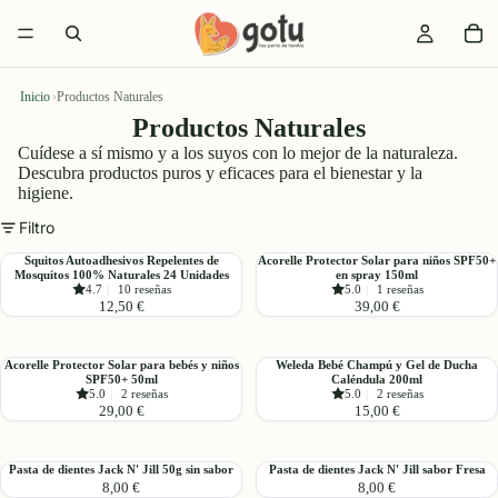
Inicio
›
Productos Naturales
Productos Naturales
Cuídese a sí mismo y a los suyos con lo mejor de la naturaleza.
Descubra productos puros y eficaces para el bienestar y la
higiene.
Filtro
Squitos
Acorelle
Squitos Autoadhesivos Repelentes de
Acorelle Protector Solar para niños SPF50+
Mosquitos 100% Naturales 24 Unidades
en spray 150ml
Autoadhesivos
Protector
4.7
|
10 reseñas
5.0
|
1 reseñas
Repelentes
Solar
12,50 €
39,00 €
de
para
Mosquitos
niños
100%
SPF50+
Acorelle
Weleda
Acorelle Protector Solar para bebés y niños
Weleda Bebé Champú y Gel de Ducha
Naturales
en
SPF50+ 50ml
Caléndula 200ml
Protector
Bebé
5.0
|
2 reseñas
5.0
|
2 reseñas
24
spray
Solar
Champú
29,00 €
15,00 €
Unidades
150ml
para
y
bebés
Gel
y
de
Pasta
Pasta
Pasta de dientes Jack N' Jill 50g sin sabor
Pasta de dientes Jack N' Jill sabor Fresa
niños
Ducha
8,00 €
8,00 €
de
de