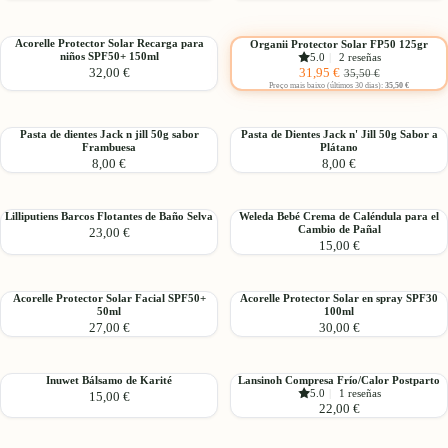
SPF50+
Caléndula
dientes
dientes
Elegir
50ml
200ml
Jack
Jack
Acorelle
Organii
Acorelle Protector Solar Recarga para
Organii Protector Solar FP50 125gr
N'
N'
-10%
niños SPF50+ 150ml
5.0
|
2 reseñas
Protector
Protector
Jill
Jill
Precio
Precio
31,95 €
32,00 €
35,50 €
Solar
Solar
50g
sabor
de
habitual
Preço mais baixo (últimos 30 dias):
35,50 €
Recarga
FP50
sin
Fresa
oferta
para
125gr
sabor
niños
Pasta
Pasta
Pasta de dientes Jack n jill 50g sabor
Pasta de Dientes Jack n' Jill 50g Sabor a
Frambuesa
Plátano
SPF50+
de
de
8,00 €
8,00 €
150ml
dientes
Dientes
Jack
Jack
n
n'
Lilliputiens
Weleda
Lilliputiens Barcos Flotantes de Baño Selva
Weleda Bebé Crema de Caléndula para el
jill
Jill
Cambio de Pañal
23,00 €
Barcos
Bebé
50g
50g
15,00 €
Flotantes
Crema
sabor
Sabor
de
de
Frambuesa
a
Baño
Caléndula
Plátano
Acorelle
Acorelle
Acorelle Protector Solar Facial SPF50+
Acorelle Protector Solar en spray SPF30
Selva
para
50ml
100ml
Protector
Protector
el
27,00 €
30,00 €
Solar
Solar
Cambio
Facial
en
de
SPF50+
spray
Pañal
Inuwet
Lansinoh
Inuwet Bálsamo de Karité
Lansinoh Compresa Frío/Calor Postparto
50ml
SPF30
5.0
|
1 reseñas
15,00 €
Bálsamo
Compresa
100ml
22,00 €
de
Frío/Calor
Karité
Postparto