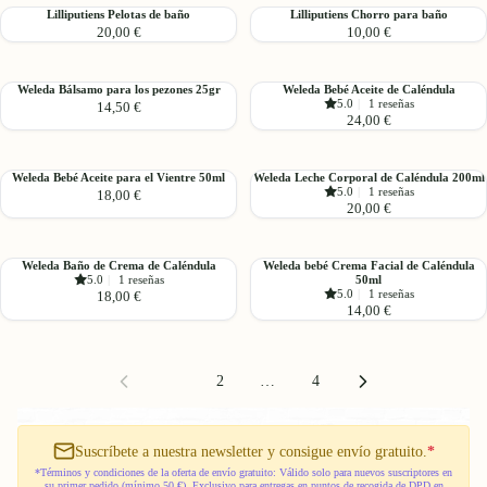
Lilliputiens
Lilliputiens
Lilliputiens Pelotas de baño
Lilliputiens Chorro para baño
20,00 €
10,00 €
Pelotas
Chorro
de
para
baño
baño
Weleda
Weleda
Weleda Bálsamo para los pezones 25gr
Weleda Bebé Aceite de Caléndula
5.0
|
1 reseñas
14,50 €
Bálsamo
Bebé
24,00 €
para
Aceite
los
de
pezones
Caléndula
Weleda
Weleda
Weleda Bebé Aceite para el Vientre 50ml
Weleda Leche Corporal de Caléndula 200ml
25gr
5.0
|
1 reseñas
18,00 €
Bebé
Leche
20,00 €
Aceite
Corporal
para
de
el
Caléndula
Weleda
Weleda
Weleda Baño de Crema de Caléndula
Weleda bebé Crema Facial de Caléndula
Vientre
200ml
5.0
|
1 reseñas
50ml
Baño
bebé
50ml
5.0
|
1 reseñas
18,00 €
de
Crema
14,00 €
Crema
Facial
de
de
Caléndula
Caléndula
1
2
…
4
50ml
Suscríbete a nuestra newsletter y consigue envío gratuito.
*
*Términos y condiciones de la oferta de envío gratuito: Válido solo para nuevos suscriptores en
su primer pedido (mínimo 50 €). Exclusivo para entregas en puntos de recogida de DPD en