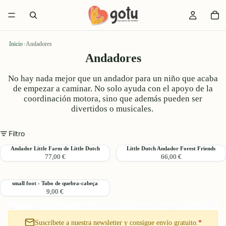
Inicio
›
Andadores
Andadores
No hay nada mejor que un andador para un niño que acaba
de empezar a caminar. No solo ayuda con el apoyo de la
coordinación motora, sino que además pueden ser
divertidos o musicales.
Filtro
Andador
Little
Andador Little Farm de Little Dutch
Little Dutch Andador Forest Friends
77,00 €
66,00 €
Little
Dutch
Farm
Andador
de
Forest
small
small foot - Tubo de quebra-cabeça
Little
Friends
9,00 €
foot
Dutch
-
Tubo
de
Suscríbete a nuestra newsletter y consigue envío gratuito.
*