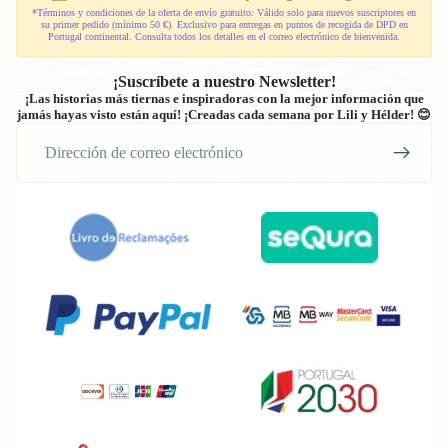
quebra-
*Términos y condiciones de la oferta de envío gratuito: Válido solo para nuevos suscriptores en
cabeça
su primer pedido (mínimo 50 €). Exclusivo para entregas en puntos de recogida de DPD en
Portugal continental. Consulta todos los detalles en el correo electrónico de bienvenida.
¡Suscríbete a nuestro Newsletter!
¡Las historias más tiernas e inspiradoras con la mejor información que
jamás hayas visto están aquí! ¡Creadas cada semana por Lili y Hélder! 😊
Correo
electrónico