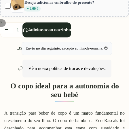
Deseja adicionar embrulho de presente?
+ 2,00 €
/
6
Diminuir
Aumentar
Adicionar ao carrinho
quantidade
quantidade
Envio no dia seguinte, excepto ao fim-de-semana. 😊
Vê a nossa política de
trocas e devoluções
.
O copo ideal para a autonomia do
seu bebé
A transição para beber de copo é um marco fundamental no
crescimento do seu filho. O copo de bambu da Eco Rascals foi
desenhado para acompanhar esta etapa com suavidade e