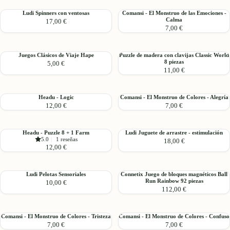
circular
de
Ludi
Comansi
Ludi Spinners con ventosas
Comansi - El Monstruo de las Emociones -
de
escritura
Calma
17,00 €
Spinners
-
números
7,00 €
con
El
ventosas
Monstruo
de
Juegos
Puzzle
Juegos Clásicos de Viaje Hape
Puzzle de madera con clavijas Classic World
las
8 piezas
5,00 €
Clásicos
de
Emociones
11,00 €
de
madera
-
Viaje
con
Calma
Hape
clavijas
Headu
Comansi
Headu - Logic
Comansi - El Monstruo de Colores - Alegría
Classic
12,00 €
7,00 €
-
-
World
Logic
El
8
Monstruo
piezas
Headu
Ludi
Headu - Puzzle 8 + 1 Farm
Ludi Juguete de arrastre - estimulación
de
5.0
|
1 reseñas
18,00 €
-
Juguete
Colores
12,00 €
Puzzle
de
-
8
arrastre
Alegría
+
-
Ludi
Connetix
Ludi Pelotas Sensoriales
Connetix Juego de bloques magnéticos Ball
1
estimulación
Run Rainbow 92 piezas
10,00 €
Pelotas
Juego
Farm
112,00 €
Sensoriales
de
bloques
magnéticos
Comansi
Comansi
Comansi - El Monstruo de Colores - Tristeza
Comansi - El Monstruo de Colores - Confuso
Ball
7,00 €
7,00 €
-
-
Run