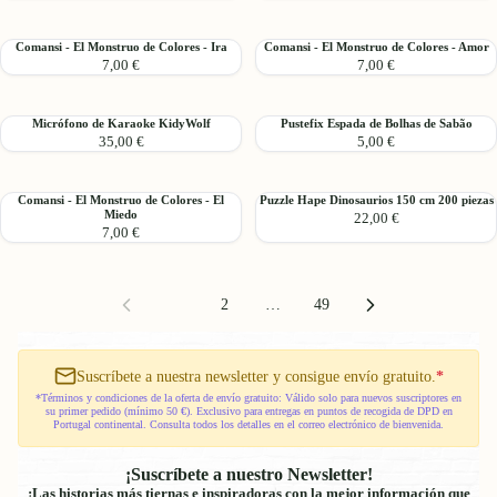
El
El
Rainbow
Monstruo
Monstruo
92
Comansi
Comansi
Comansi - El Monstruo de Colores - Ira
Comansi - El Monstruo de Colores - Amor
de
de
piezas
7,00 €
7,00 €
-
-
Colores
Colores
El
El
-
-
Monstruo
Monstruo
Tristeza
Confuso
Micrófono
Pustefix
Micrófono de Karaoke KidyWolf
Pustefix Espada de Bolhas de Sabão
de
de
35,00 €
5,00 €
de
Espada
Colores
Colores
Karaoke
de
-
-
KidyWolf
Bolhas
Ira
Amor
Comansi
Puzzle
Comansi - El Monstruo de Colores - El
Puzzle Hape Dinosaurios 150 cm 200 piezas
de
Miedo
22,00 €
-
Hape
Sabão
7,00 €
El
Dinosaurios
Monstruo
150
de
cm
Colores
200
1
2
…
49
-
piezas
El
Miedo
Suscríbete a nuestra newsletter y consigue envío gratuito.
*
*Términos y condiciones de la oferta de envío gratuito: Válido solo para nuevos suscriptores en
su primer pedido (mínimo 50 €). Exclusivo para entregas en puntos de recogida de DPD en
Portugal continental. Consulta todos los detalles en el correo electrónico de bienvenida.
¡Suscríbete a nuestro Newsletter!
¡Las historias más tiernas e inspiradoras con la mejor información que