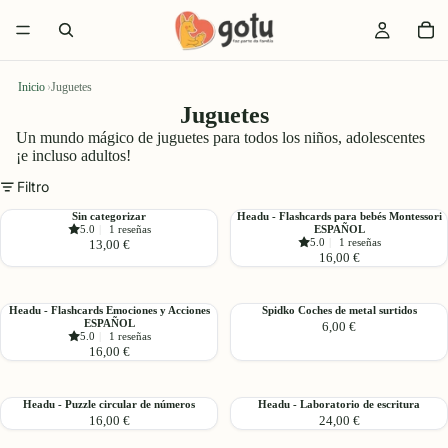
Inicio
›
Juguetes
Juguetes
Un mundo mágico de juguetes para todos los niños, adolescentes
¡e incluso adultos!
Filtro
Sin
Headu
Sin categorizar
Headu - Flashcards para bebés Montessori
5.0
|
1 reseñas
ESPAÑOL
categorizar
-
5.0
|
1 reseñas
13,00 €
Flashcards
16,00 €
para
bebés
Montessori
Headu
Spidko
Headu - Flashcards Emociones y Acciones
Spidko Coches de metal surtidos
ESPAÑOL
ESPAÑOL
6,00 €
-
Coches
5.0
|
1 reseñas
Flashcards
de
16,00 €
Emociones
metal
y
surtidos
Acciones
Headu
Headu
Headu - Puzzle circular de números
Headu - Laboratorio de escritura
ESPAÑOL
16,00 €
24,00 €
-
-
Puzzle
Laboratorio