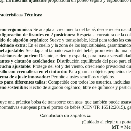
kg. La
mochila ajustable
proporciona un porteo seguro y ergonómico en
acterísticas Técnicas:
eño ergonómico:
Se adapta al crecimiento del bebé, desde recién nacid
figuración de tirantes en 2 posiciones:
Respeta la curvatura de la co
ido de algodón orgánico:
Suave y transpirable, ideal para todas las est
lchado extra:
En el cuello y la zona de los isquiotibiales, garantizando
el ajustable:
Se adapta al tamaño exacto del bebé, promoviendo una p
osiciones de porteo:
Delante, cadera y espalda, para mayor versatilidad
antes y cinturón acolchados:
Distribución equilibrada del peso para e
ucha ajustable:
Protege del sol y del viento, ofreciendo privacidad dur
sillo con cremallera en el cinturón:
Para guardar objetos pequeños de
tema de ajuste innovador:
Permite ajustes sencillos y rápidos.
o para diferentes tallas:
Compatible con todos los usuarios, incluidas 
eño sostenible:
Hecho de algodón orgánico, libre de químicos y pesticid
luye una práctica bolsa de transporte con asas, que también puede usar
 normativas europeas para el porteo de bebés (CEN/TR 16512:2015), gar
Calculadora de zapatos 👟
¡Cuidado al elegir un por
MT
= Mei