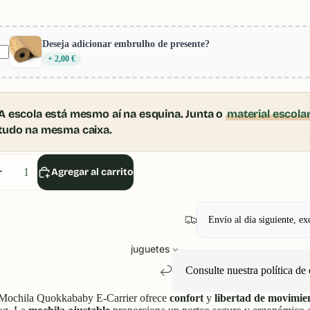
Deseja adicionar embrulho de presente?
+ 2,00 €
A escola está mesmo aí na esquina. Junta o
material escola
tudo na mesma caixa.
isminuir
Aumentar
Agregar al carrito
antidad
cantidad
Envío al día siguiente, ex
juguetes
Consulte nuestra política
de 
Mochila Quokkababy E-Carrier ofrece
confort
y
libertad de movimie