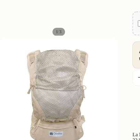
/
1
3
D
c
La 