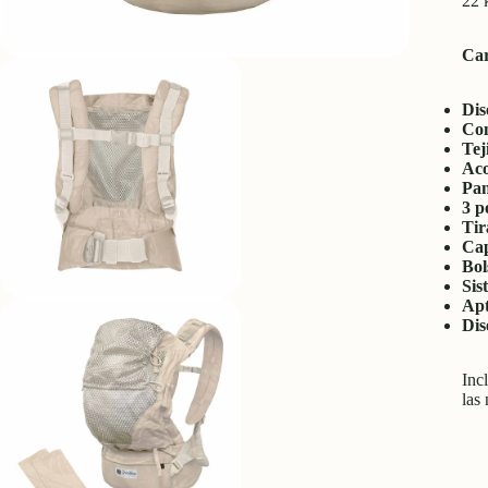
22 
Car
Dis
Con
Tej
Aco
Pan
3 p
Tir
Cap
Bol
Sis
Apt
Dis
Inc
las