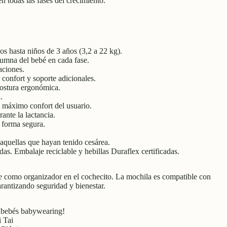
 todas las fases del crecimiento.
os hasta niños de 3 años (3,2 a 22 kg).
lumna del bebé en cada fase.
aciones.
 confort y soporte adicionales.
ostura ergonómica.
.
l máximo confort del usuario.
ante la lactancia.
 forma segura.
aquellas que hayan tenido cesárea.
as. Embalaje reciclable y hebillas Duraflex certificadas.
se como organizador en el cochecito. La mochila es compatible con
antizando seguridad y bienestar.
tabebés babywearing!
 Tai