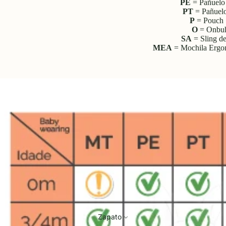
PE
= Pañuelo 
PT
= Pañuelo
P
= Pouch 
O
= Onbu
SA
= Sling de
MEA
= Mochila Ergon
Zapato