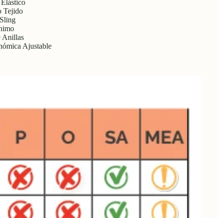
Elástico
 Tejido
Sling
himo
 Anillas
ómica Ajustable