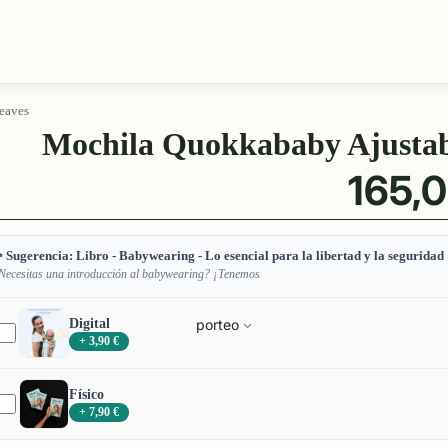
eaves
Mochila Quokkababy Ajustab
165,0
 Sugerencia: Libro - Babywearing - Lo esencial para la libertad y la seguridad
Necesitas una introducción al babywearing? ¡Tenemos
Digital
porteo
+ 3,90 €
Físico
+ 7,90 €