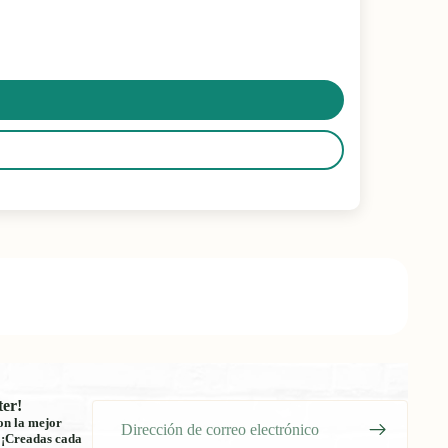
ter!
Correo
on la mejor
electrónico
! ¡Creadas cada