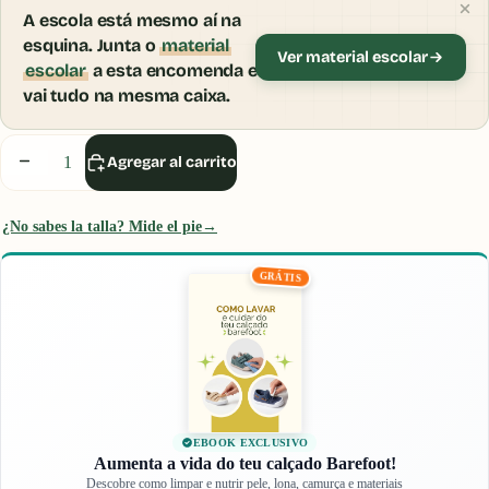
A escola está mesmo aí na
esquina. Junta o
material
Ver material escolar
escolar
a esta encomenda e
vai tudo na mesma caixa.
Inicia sesión para usar el Probador Virtual.
Iniciar sesión
Disminuir
Aumentar
Agregar al carrito
cantidad
cantidad
¿No sabes la talla? Mide el pie
→
GRÁTIS
EBOOK EXCLUSIVO
Aumenta a vida do teu calçado Barefoot!
Descobre como limpar e nutrir pele, lona, camurça e materiais