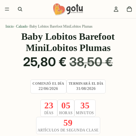
Inicio
›
Calzado
›
Baby Lobitos Barefoot MiniLobitos Plumas
Baby Lobitos Barefoot
MiniLobitos Plumas
PRECIO
PRECIO
25,80 €
38,50 €
DE
HABITUAL
COMENZÓ EL DÍA
TERMINARÁ EL DÍA
22/06/2026
31/08/2026
OFERTA
23
05
35
DÍAS
HORAS
MINUTOS
58
ARTÍCULOS DE SEGUNDA CLASE