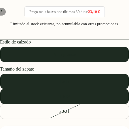
/
Preço mais baixo nos últimos 30 dias:
23,10 €
5
Limitado al stock existente, no acumulable con otras promociones.
Estilo de calzado
Mini plumas
Tamaño del zapato
16/17
18/19
20/21