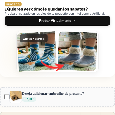
PROBADO
¿Quieres ver cómo le quedan los sapatos?
Prueba el calzado en los pies de tu pequeño con Inteligencia Artificial.
Probar Virtualmente
ANTES / DEPOIS
Probador Virtual Gotu
Cerrar
Vista previa:
Baby Lobitos Barefoot MiniLobitos Plumas
Deseja adicionar embrulho de presente?
+ 2,00 €