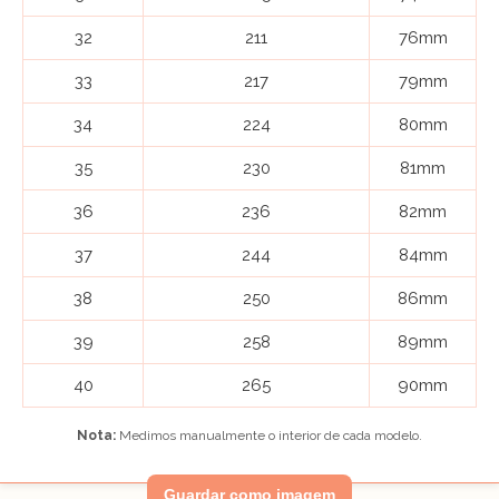
32
211
76mm
33
217
79mm
34
224
80mm
35
230
81mm
36
236
82mm
37
244
84mm
38
250
86mm
39
258
89mm
40
265
90mm
Nota:
Medimos manualmente o interior de cada modelo.
Guardar como imagem