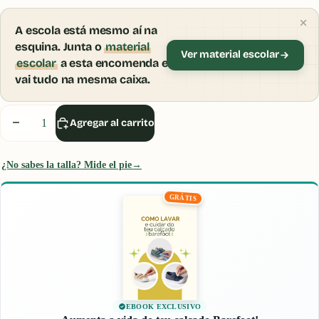
A escola está mesmo aí na
esquina. Junta o
material
Ver material escolar
escolar
a esta encomenda e
vai tudo na mesma caixa.
Inicia sesión para usar el Probador Virtual.
Disminuir
Aumentar
Agregar al carrito
Iniciar sesión
cantidad
cantidad
¿No sabes la talla? Mide el pie
→
GRÁTIS
EBOOK EXCLUSIVO