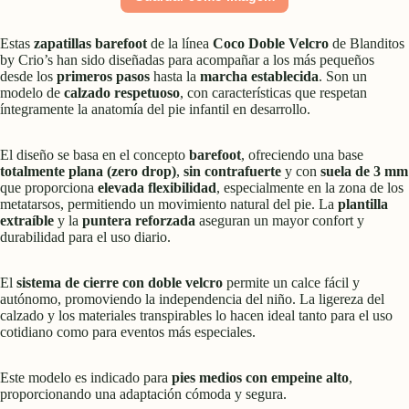
Estas
zapatillas barefoot
de la línea
Coco Doble Velcro
de Blanditos
by Crio’s han sido diseñadas para acompañar a los más pequeños
desde los
primeros pasos
hasta la
marcha establecida
. Son un
modelo de
calzado respetuoso
, con características que respetan
íntegramente la anatomía del pie infantil en desarrollo.
El diseño se basa en el concepto
barefoot
, ofreciendo una base
totalmente plana (zero drop)
,
sin contrafuerte
y con
suela de 3 mm
que proporciona
elevada flexibilidad
, especialmente en la zona de los
metatarsos, permitiendo un movimiento natural del pie. La
plantilla
extraíble
y la
puntera reforzada
aseguran un mayor confort y
durabilidad para el uso diario.
El
sistema de cierre con doble velcro
permite un calce fácil y
autónomo, promoviendo la independencia del niño. La ligereza del
calzado y los materiales transpirables lo hacen ideal tanto para el uso
cotidiano como para eventos más especiales.
Este modelo es indicado para
pies medios con empeine alto
,
proporcionando una adaptación cómoda y segura.