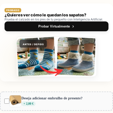
PROBADO
¿Quieres ver cómo le quedan los sapatos?
Prueba el calzado en los pies de tu pequeño con Inteligencia Artificial.
Probar Virtualmente
ANTES / DEPOIS
Probador Virtual Gotu
Cerrar
Vista previa:
Blanditos by Crio's - Zapatillas Lona Coco
Deseja adicionar embrulho de presente?
Beige
+ 2,00 €