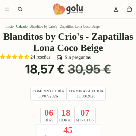
Inicio
›
Calzado
›
Blanditos by Crio's - Zapatillas Lona Coco Beige
Blanditos by Crio's - Zapatillas
Lona Coco Beige
24 reseñas
Sin preguntas
PRECIO
PRECIO
18,57 €
30,95 €
DE
HABITUAL
COMENZÓ EL DÍA
TERMINARÁ EL DÍA
30/07/2026
15/08/2026
OFERTA
06
18
07
DÍAS
HORAS
MINUTOS
44