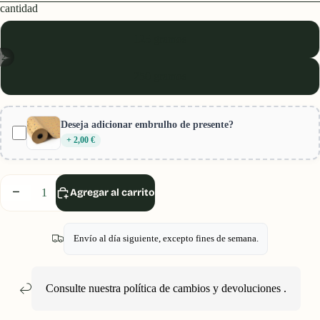
cantidad
125 gramos
/
2
250 gramos
Deseja adicionar embrulho de presente?
+ 2,00 €
Disminuir
Aumentar
Agregar al carrito
cantidad
cantidad
Envío al día siguiente, excepto fines de semana.
Consulte nuestra política
de cambios y devoluciones
.