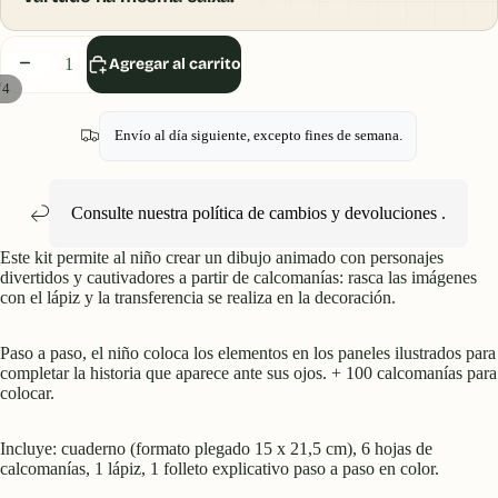
Disminuir
Aumentar
Agregar al carrito
cantidad
cantidad
/
4
Envío al día siguiente, excepto fines de semana.
Consulte nuestra política
de cambios y devoluciones
.
Este kit permite al niño crear un dibujo animado con personajes
divertidos y cautivadores a partir de calcomanías: rasca las imágenes
con el lápiz y la transferencia se realiza en la decoración.
Paso a paso, el niño coloca los elementos en los paneles ilustrados para
completar la historia que aparece ante sus ojos. + 100 calcomanías para
colocar.
Incluye: cuaderno (formato plegado 15 x 21,5 cm), 6 hojas de
calcomanías, 1 lápiz, 1 folleto explicativo paso a paso en color.