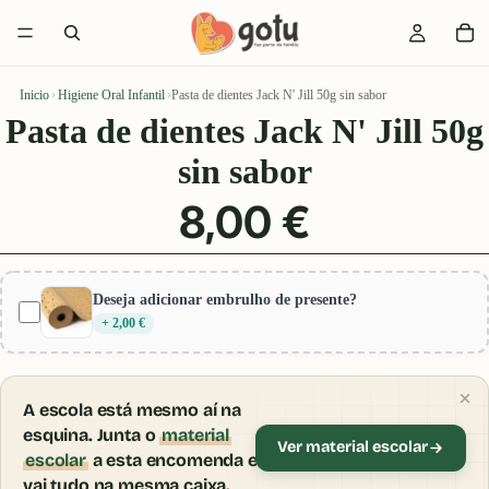
Inicio
›
Higiene Oral Infantil
›
Pasta de dientes Jack N' Jill 50g sin sabor
Pasta de dientes Jack N' Jill 50g
sin sabor
8,00 €
Deseja adicionar embrulho de presente?
+ 2,00 €
A escola está mesmo aí na
esquina. Junta o
material
Ver material escolar
escolar
a esta encomenda e
vai tudo na mesma caixa.