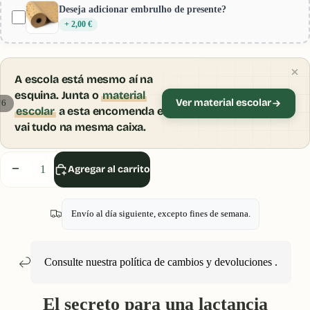
Deseja adicionar embrulho de presente?
+ 2,00 €
A escola está mesmo aí na
esquina. Junta o
material
Ver material escolar
/
6
escolar
a esta encomenda e
vai tudo na mesma caixa.
Disminuir
Aumentar
Agregar al carrito
cantidad
cantidad
Envío al día siguiente, excepto fines de semana.
Consulte nuestra política
de cambios y devoluciones
.
El secreto para una lactancia