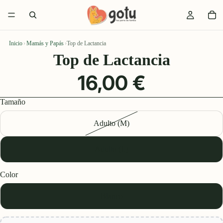
Inicio
›
Mamás y Papás
›
Top de Lactancia
Top de Lactancia
16,00 €
Tamaño
Adulto (M)
Adulto (L)
Color
Blanco