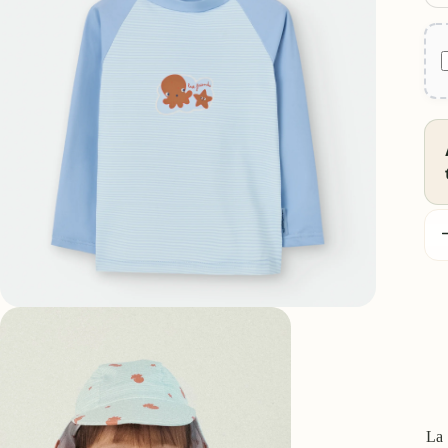
D
c
La 