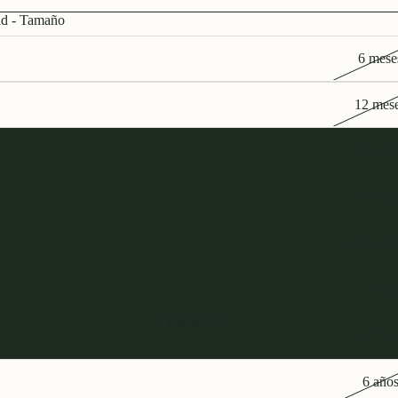
d - Tamaño
6 mese
12 mes
18 mes
24 mes
36 mes
4 año
juguetes
5 año
6 año