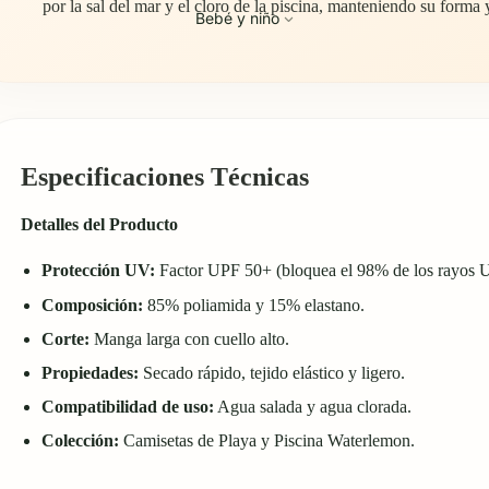
por la sal del mar y el cloro de la piscina, manteniendo su forma 
Bebé y niño
Especificaciones Técnicas
Detalles del Producto
Protección UV:
Factor UPF 50+ (bloquea el 98% de los rayos 
Composición:
85% poliamida y 15% elastano.
Corte:
Manga larga con cuello alto.
Propiedades:
Secado rápido, tejido elástico y ligero.
Compatibilidad de uso:
Agua salada y agua clorada.
Colección:
Camisetas de Playa y Piscina
Waterlemon.