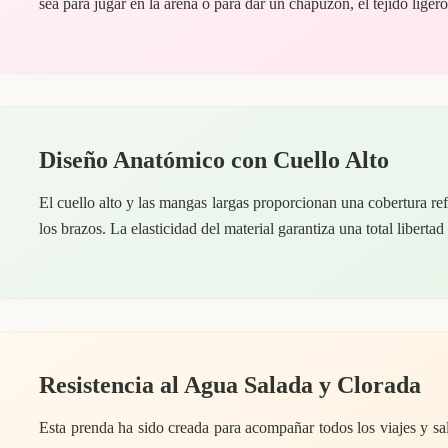
sea para jugar en la arena o para dar un chapuzón, el tejido ligero
Diseño Anatómico con Cuello Alto
El cuello alto y las mangas largas proporcionan una cobertura re
los brazos. La elasticidad del material garantiza una total libert
Resistencia al Agua Salada y Clorada
Esta prenda ha sido creada para acompañar todos los viajes y sali