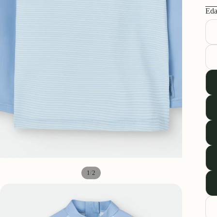
Eda
/
1
2