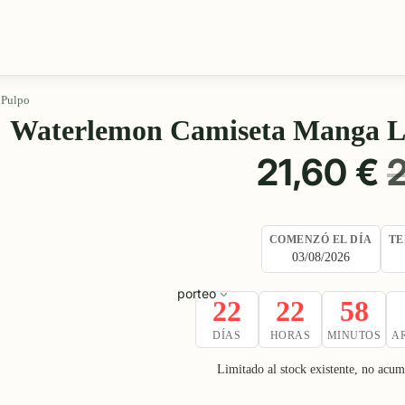
 Pulpo
Waterlemon Camiseta Manga La
PRECIO
21,60 €
DE
COMENZÓ EL DÍA
TE
OFERTA
03/08/2026
porteo
22
22
58
DÍAS
HORAS
MINUTOS
A
Limitado al stock existente, no acu