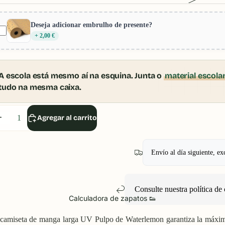
Deseja adicionar embrulho de presente?
+ 2,00 €
A escola está mesmo aí na esquina. Junta o
material escola
tudo na mesma caixa.
isminuir
Aumentar
Agregar al carrito
antidad
cantidad
Envío al día siguiente, ex
Consulte nuestra política
de 
Calculadora de zapatos 👟
camiseta de manga larga UV Pulpo de Waterlemon garantiza la máxima