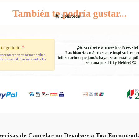
También te podría gustar...
📚 Biblioteca
¡Suscríbete a nuestro Newslet
ío gratuito.
*
¡Las historias más tiernas e inspiradoras c
suscriptores en su primer pedido
información que jamás hayas visto están aquí
 continental. Consulta todos los
semana por Lili y Hélder! 😊
Política de reembolso
Política de privacidad
recisas de Cancelar ou Devolver a Tua Encomend
Términos del servicio