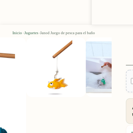
Inicio
›
Juguetes
›
Janod Juego de pesca para el baño
D