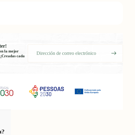
ter!
Correo
on la mejor
electrónico
! ¡Creadas cada
a?