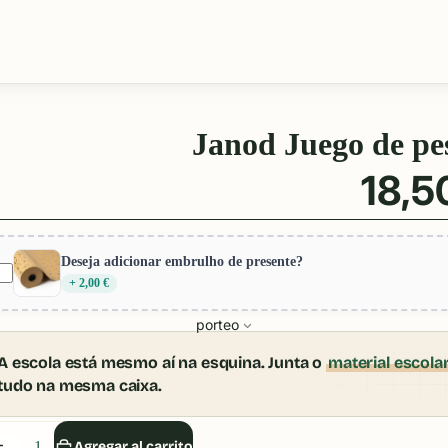
Janod Juego de pe
18,5
Deseja adicionar embrulho de presente?
+ 2,00 €
porteo
A escola está mesmo aí na esquina. Junta o
material escola
tudo na mesma caixa.
isminuir
Aumentar
Agregar al carrito