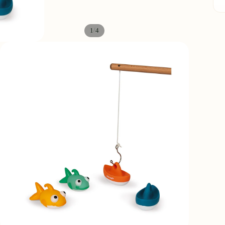
c
/
1
4