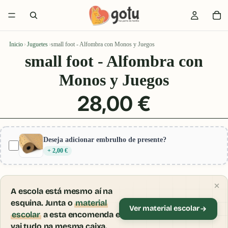
Inicio
›
Juguetes
›
small foot - Alfombra con Monos y Juegos
small foot - Alfombra con
Monos y Juegos
28,00 €
Deseja adicionar embrulho de presente?
+ 2,00 €
A escola está mesmo aí na
esquina. Junta o
material
Ver material escolar
escolar
a esta encomenda e
vai tudo na mesma caixa.